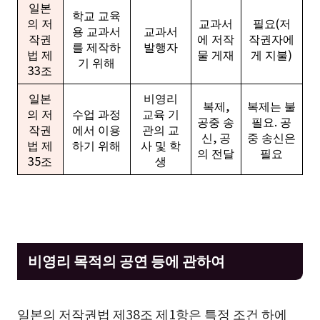
일본
학교 교육
의 저
교과서
필요(저
용 교과서
교과서
작권
에 저작
작권자에
를 제작하
발행자
법 제
물 게재
게 지불)
기 위해
33조
일본
비영리
복제,
복제는 불
의 저
수업 과정
교육 기
공중 송
필요. 공
작권
에서 이용
관의 교
신, 공
중 송신은
법 제
하기 위해
사 및 학
의 전달
필요
35조
생
비영리 목적의 공연 등에 관하여
일본의 저작권법 제38조 제1항은 특정 조건 하에