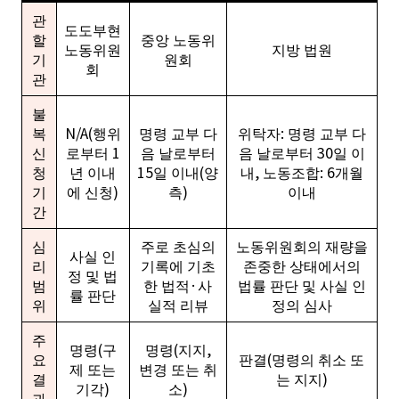
관
도도부현
할
중앙 노동위
노동위원
지방 법원
기
원회
회
관
불
복
N/A(행위
명령 교부 다
위탁자: 명령 교부 다
신
로부터 1
음 날로부터
음 날로부터 30일 이
청
년 이내
15일 이내(양
내, 노동조합: 6개월
기
에 신청)
측)
이내
간
심
주로 초심의
노동위원회의 재량을
사실 인
리
기록에 기초
존중한 상태에서의
정 및 법
범
한 법적·사
법률 판단 및 사실 인
률 판단
위
실적 리뷰
정의 심사
주
명령(구
명령(지지,
요
판결(명령의 취소 또
제 또는
변경 또는 취
결
는 지지)
기각)
소)
과