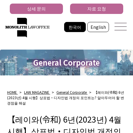
상세 문의
자료 요청
한국어
English
General Corporate
HOME
>
LAW MAGAZINE
>
General Corporate
>
【레이와(令和) 6년
(2023년) 4월 시행】상표법・디자인법 개정의 포인트는? 알아두어야 할 변
경점을 해설
【레이와(令和) 6년(2023년) 4월
시행】상표법・디자인법 개정의