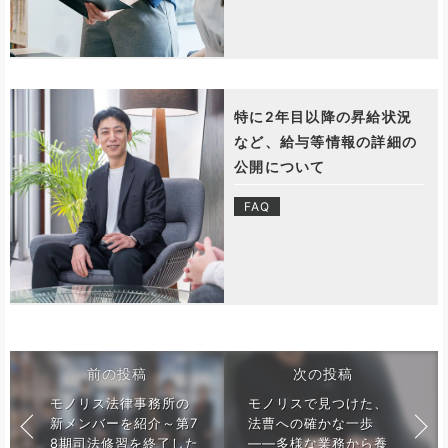
特に2年目以降の昇給状況
など、給与等情報の詳細の
公開について
FAQ
前の投稿
次の投稿
モノリス法律事務所の
モノリスで見つけた、
新メンバーを紹介～第7
法曹への確かな一歩
8期司法修習を終了した
——多様な業務から養