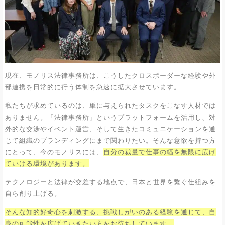
現在、モノリス法律事務所は、こうしたクロスボーダーな経験や外
部連携を日常的に行う体制を急速に拡大させています。
私たちが求めているのは、単に与えられたタスクをこなす人材では
ありません。「法律事務所」というプラットフォームを活用し、対
外的な交渉やイベント運営、そして生きたコミュニケーションを通
じて組織のブランディングにまで関わりたい。そんな意欲を持つ方
にとって、今のモノリスには、
自分の裁量で仕事の幅を無限に広げ
ていける環境があります。
テクノロジーと法律が交差する地点で、日本と世界を繋ぐ仕組みを
自ら創り上げる。
そんな知的好奇心を刺激する、挑戦しがいのある経験を通じて、自
身の可能性を広げていきたい方をお待ちしています。