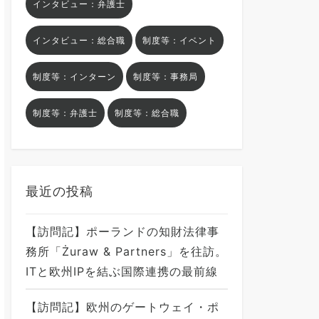
インタビュー：弁護士
インタビュー：総合職
制度等：イベント
制度等：インターン
制度等：事務局
制度等：弁護士
制度等：総合職
最近の投稿
【訪問記】ポーランドの知財法律事
務所「Żuraw & Partners」を往訪。
ITと欧州IPを結ぶ国際連携の最前線
【訪問記】欧州のゲートウェイ・ポ