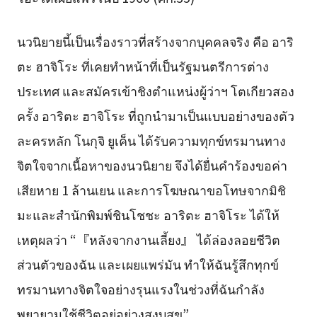
นวนิยายนี้เป็นเรื่องราวที่สร้างจากบุคคลจริง คือ อาริ
ตะ ฮาจิโระ ที่เคยทำหน้าที่เป็นรัฐมนตรีการต่าง
ประเทศ และสมัครเข้าชิงตำแหน่งผู้ว่าฯ โตเกียวสอง
ครั้ง อาริตะ ฮาจิโระ ที่ถูกนำมาเป็นแบบอย่างของตัว
ละครหลัก โนกุจิ ยูเค็น ได้รับความทุกข์ทรมานทาง
จิตใจจากเนื้อหาของนวนิยาย จึงได้ยื่นคำร้องขอค่า
เสียหาย 1 ล้านเยน และการโฆษณาขอโทษจากมิชิ
มะและสำนักพิมพ์ชินโชชะ อาริตะ ฮาจิโระ ได้ให้
เหตุผลว่า “『หลังจากงานเลี้ยง』 ได้ล่องลอยชีวิต
ส่วนตัวของฉัน และเผยแพร่มัน ทำให้ฉันรู้สึกทุกข์
ทรมานทางจิตใจอย่างรุนแรงในช่วงที่ฉันกำลัง
พยายามใช้ชีวิตอยู่อย่างสงบสุข”