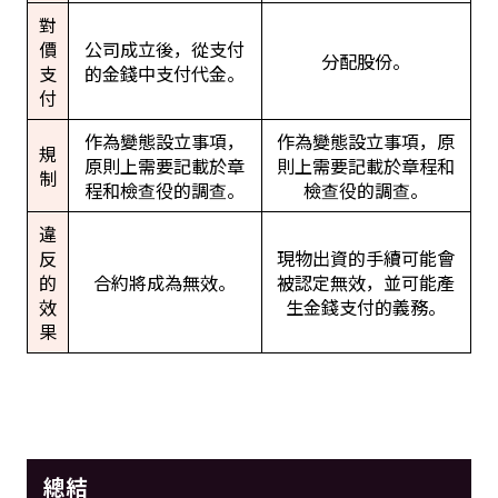
對
價
公司成立後，從支付
分配股份。
支
的金錢中支付代金。
付
作為變態設立事項，
作為變態設立事項，原
規
原則上需要記載於章
則上需要記載於章程和
制
程和檢查役的調查。
檢查役的調查。
違
反
現物出資的手續可能會
的
合約將成為無效。
被認定無效，並可能產
效
生金錢支付的義務。
果
總結