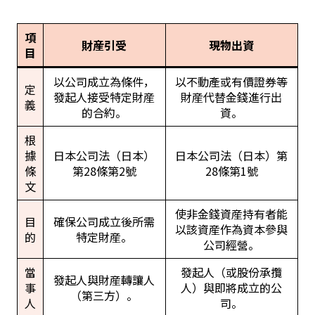
項
財産引受
現物出資
目
以公司成立為條件，
以不動產或有價證券等
定
發起人接受特定財産
財産代替金錢進行出
義
的合約。
資。
根
據
日本公司法（日本）
日本公司法（日本）第
條
第28條第2號
28條第1號
文
使非金錢資産持有者能
目
確保公司成立後所需
以該資産作為資本參與
的
特定財産。
公司經營。
當
發起人（或股份承攬
發起人與財産轉讓人
事
人）與即將成立的公
（第三方）。
人
司。