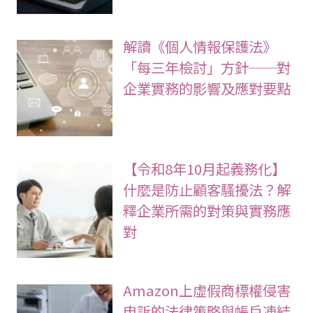
解讀《個人情報保護法》
「每三年檢討」方針──對
企業實務的影響及應對要點
【令和8年10月起義務化】
什麼是防止顧客騷擾法？解
釋企業所需的對策與實務應
對
Amazon上虛假商標權侵害
申訴的法律策略與帳戶凍結