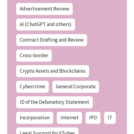
Advertisement Review
AI (ChatGPT and others)
Contract Drafting and Review
Cross-border
Crypto Assets and Blockchains
Cybercrime
General Corporate
ID of the Defamatory Statement
Incorporation
Internet
IPO
IT
Legal Support for VTuber