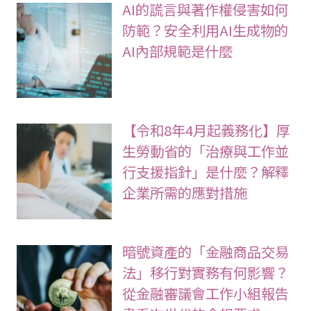
AI的謊言與著作權侵害如何
防範？安全利用AI生成物的
AI內部規範是什麼
【令和8年4月起義務化】厚
生勞動省的「治療與工作並
行支援指針」是什麼？解釋
企業所需的應對措施
暗號資產的「金融商品交易
法」移行對實務有何影響？
從金融審議會工作小組報告