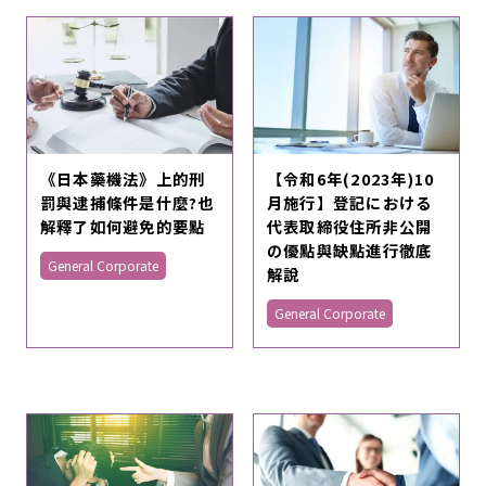
《日本藥機法》上的刑
【令和6年(2023年)10
罰與逮捕條件是什麼?也
月施行】登記における
解釋了如何避免的要點
代表取締役住所非公開
の優點與缺點進行徹底
General Corporate
解說
General Corporate