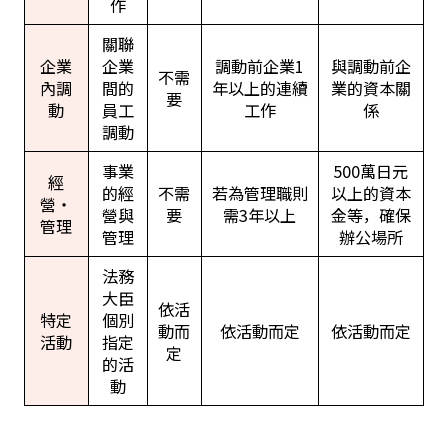
作
關聯
企業
企業
調動前企業1
與調動前企
不需
內調
間的
年以上的連續
業的資本關
要
動
員工
工作
係
調動
事業
500萬日元
經
的經
不需
若為管理職則
以上的資本
營・
營與
要
需3年以上
金等，確保
管理
管理
辦公場所
法務
大臣
依活
特定
個別
動而
依活動而定
依活動而定
活動
指定
定
的活
動