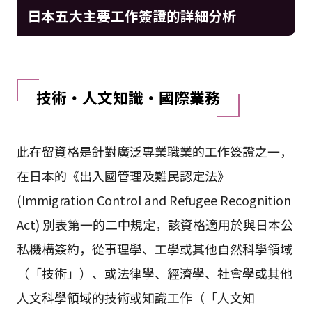
日本五大主要工作簽證的詳細分析
技術・人文知識・國際業務
此在留資格是針對廣泛專業職業的工作簽證之一，
在日本的《出入國管理及難民認定法》
(Immigration Control and Refugee Recognition
Act) 別表第一的二中規定，該資格適用於與日本公
私機構簽約，從事理學、工學或其他自然科學領域
（「技術」）、或法律學、經濟學、社會學或其他
人文科學領域的技術或知識工作（「人文知