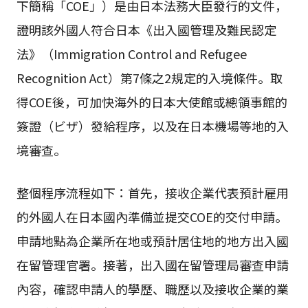
下簡稱「COE」）是由日本法務大臣發行的文件，
證明該外國人符合日本《出入國管理及難民認定
法》（Immigration Control and Refugee
Recognition Act）第7條之2規定的入境條件。取
得COE後，可加快海外的日本大使館或總領事館的
簽證（ビザ）發給程序，以及在日本機場等地的入
境審查。
整個程序流程如下：首先，接收企業代表預計雇用
的外國人在日本國內準備並提交COE的交付申請。
申請地點為企業所在地或預計居住地的地方出入國
在留管理官署。接著，出入國在留管理局審查申請
內容，確認申請人的學歷、職歷以及接收企業的業