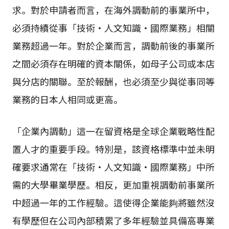
求。對於申請者而言，在海外調動前的事業所中，
必須持續從事「技術・人文知識・國際業務」相關
業務超過一年。對於企業而言，調動前後的事業所
之間必須存在明確的資本關係，如母子公司或本店
與分店的關聯。至於報酬，也必須至少與從事同等
業務的日本人相同或更高。
「企業內調動」這一在留資格是全球企業戰略性配
置人才的重要手段。特別是，該資格標準中並未明
確要求通常在「技術・人文知識・國際業務」中所
需的大學畢業學歷。相反，更加重視調動前事業所
中超過一年的工作經驗。這使得企業能夠將雖然沒
有學歷但在公司內部積累了多年經驗並具備高專業