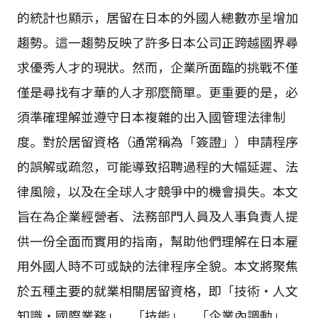
的統計也顯示，居留在日本的外國人總數亦呈增加
趨勢。這一趨勢反映了許多日本公司正跨越國界尋
求優秀人才的現狀。然而，企業所面臨的挑戰不僅
僅是尋找有才華的人才那麼簡單。更重要的是，必
須準確理解並遵守日本複雜的出入國管理法律制
度。對於居留資格（通常稱為「簽證」）申請程序
的誤解或疏忽，可能導致招聘過程的大幅延遲、法
律風險，以及在全球人才競爭中的機會損失。本文
旨在為企業經營者、法務部門人員及人事負責人提
供一份全面而實用的指南，幫助他們理解在日本雇
用外國人時不可或缺的法律程序全貌。本文將聚焦
於五種主要的就業相關居留資格，即「技術・人文
知識・國際業務」、「技能」、「企業內調動」、