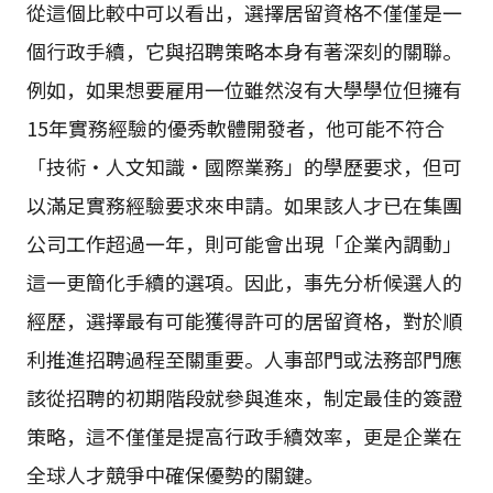
從這個比較中可以看出，選擇居留資格不僅僅是一
個行政手續，它與招聘策略本身有著深刻的關聯。
例如，如果想要雇用一位雖然沒有大學學位但擁有
15年實務經驗的優秀軟體開發者，他可能不符合
「技術・人文知識・國際業務」的學歷要求，但可
以滿足實務經驗要求來申請。如果該人才已在集團
公司工作超過一年，則可能會出現「企業內調動」
這一更簡化手續的選項。因此，事先分析候選人的
經歷，選擇最有可能獲得許可的居留資格，對於順
利推進招聘過程至關重要。人事部門或法務部門應
該從招聘的初期階段就參與進來，制定最佳的簽證
策略，這不僅僅是提高行政手續效率，更是企業在
全球人才競爭中確保優勢的關鍵。