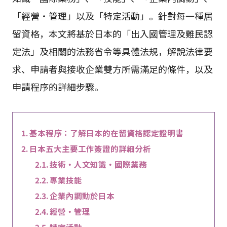
「經營・管理」以及「特定活動」。針對每一種居
留資格，本文將基於日本的「出入國管理及難民認
定法」及相關的法務省令等具體法規，解說法律要
求、申請者與接收企業雙方所需滿足的條件，以及
申請程序的詳細步驟。
基本程序：了解日本的在留資格認定證明書
日本五大主要工作簽證的詳細分析
技術・人文知識・國際業務
專業技能
企業內調動於日本
經營・管理