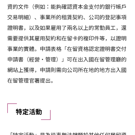
資的文件（例如：能夠確認資本金支付的銀行帳戶
交易明細）、事業所的租賃契約、公司的登記事項
證明書，以及如果雇用了兩名以上的常勤員工，還
需要提供其雇用契約和在留卡的複印件等，以證明
事業的實體。申請表格「在留資格認定證明書交付
申請書（經營・管理）」可在出入國在留管理廳的
網站上獲得，申請則需向公司所在地的地方出入國
在留管理官署提出。
特定活動
「特定活動」是為從事無法歸類於其他任何居留資