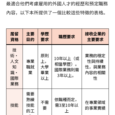
最適合他們考慮雇用的外國人才的經歷和預定職務
內容，以下本所提供了一個比較這些特徵的表格。
居留
主要
學歷
接收企業的
職歷要求
資格
目的
要求
主要要求
技
術・
原則
業務的穩定
10年以上（或
人文
專業
上，
性與持續
相當學歷）。
知
職就
大學
性，與業務
國際業務則需
識・
業
畢業
內容的相關
3年以上。
國際
以上
性
業務
需要
熟練
依職種而定，
不需
在專業領域
技能
技能
需3至10年以
要
的事業實績
的工
上