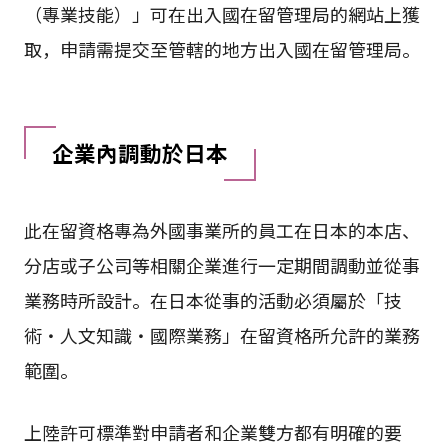
（專業技能）」可在出入國在留管理局的網站上獲
取，申請需提交至管轄的地方出入國在留管理局。
企業內調動於日本
此在留資格專為外國事業所的員工在日本的本店、
分店或子公司等相關企業進行一定期間調動並從事
業務時所設計。在日本從事的活動必須屬於「技
術・人文知識・國際業務」在留資格所允許的業務
範圍。
上陸許可標準對申請者和企業雙方都有明確的要