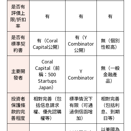
是否有
評價上
有
有
有
限/折扣
率
是否有
有（Y
有（Coral
無（個別
標準契
Combinator
Capital公開）
性較高）
約書
公開）
Coral
Capital（前
無（一般
主要開
Y
稱：500
金融產
發者
Combinator
Startups
品）
Japan）
投資者
相對完善（包
標準情況下
相對完善
保護條
括信息請求
有限（可通
（包括利
款的完
權、優先認購
過側信函增
息、到期
善程度
權等）
加）
日等）
以美國為