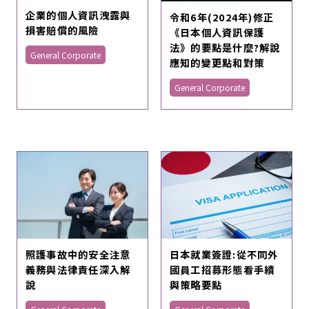
企業的個人資訊洩露與
令和6年(2024年)修正
損害賠償的風險
《日本個人資訊保護
法》的要點是什麼?解說
General Corporate
應知的變更點和對策
General Corporate
日本就業簽證:從不同外
照護事故中的安全注意
國員工招募形態看手續
義務與法律責任深入解
與策略要點
說