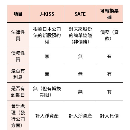
可轉換票
項目
J-KISS
SAFE
據
根據日本公司
對未來股份
法律性
債務（貸
法的新股預約
的簡單協議
質
款）
權
（非債務）
債務性
無
無
有
質
是否有
無
無
有
利息
是否有
無（但有轉換
無
有
到期日
期限）
會計處
理（發
計入淨資產
計入淨資產
計入負債
行公司
方面）