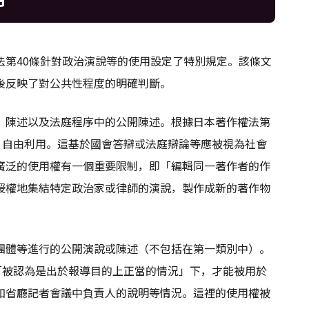
法第40條針對政治演說等的使用設定了特別規定。該條文
後反映了對公共性程度的明確判斷。
、陳述以及法庭程序中的公開陳述。根據日本著作權法第
」自由利用。這基於國會答辯或法庭辯論等應被視為社會
廣泛的使用權有一個重要限制，即「編輯同一著作者的作
授權地集結特定政治家或律師的演說，製作成新的著作物
團體等進行的公開演說或陳述（不包括在第一類別中）。
「被認為是出於報導目的上正當的情況」下，才能被用於
如省廳記者會議中負責人的說明等情況。這裡的使用權被