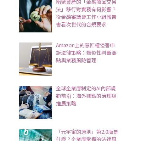
暗號資產的「金融商品交易
法」移行對實務有何影響？
從金融審議會工作小組報告
書看次世代的合規要求
Amazon上的意匠權侵害申
訴法律策略：類似性判斷要
點與業務風險管理
全球企業應制定的AI內部規
範前沿：海外據點的治理與
推展策略
「元宇宙的原則」第2.0版是
什麼？企業應掌握的法律風