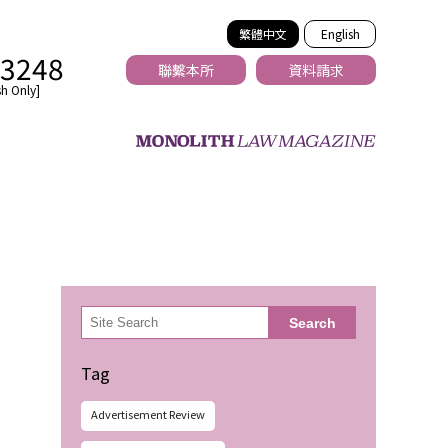
繁體中文
English
-3248
聯繫本所
資料請求
h Only]
法務
検
Search
索
Tag
Advertisement Review