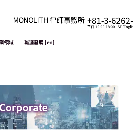
+81-3-6262
MONOLITH 律師事務所
平日 10:00-18:00 JST [Englis
業領域
職涯發展 [en]
網際網路
跨境
YouTuber法律支援
VTuber法律支援
區塊鏈
社交網絡服務帳戶的併
tGPT等)
緩解聲譽損害
 Corporate