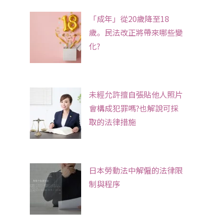
「成年」從20歲降至18
歲。民法改正將帶來哪些變
化?
未經允許擅自張貼他人照片
會構成犯罪嗎?也解說可採
取的法律措施
日本勞動法中解僱的法律限
制與程序