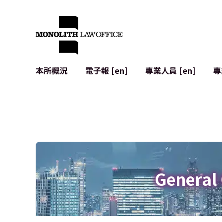
本所概況
電子報 [en]
專業人員 [en]
專
來自執行合夥人的問候
企業法務
IT
社會影響與社群參與 [en]
合約起草與審查
系統開發
全球合作夥伴聯盟 [en]
併購 (M&A)
使用條款
本所位置
日本的IPO
加密資產與
個人資料保護
AI（例如Cha
廣告審查
網絡犯罪
General