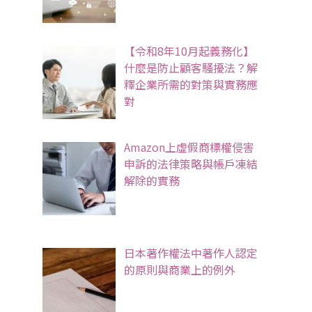
【令和8年10月起義務化】
什麼是防止顧客騷擾法？解
釋企業所需的對策與實務應
對
Amazon上虛假商標權侵害
申訴的法律策略與帳戶凍結
解除的實務
日本著作權法中著作人認定
的原則與商業上的例外