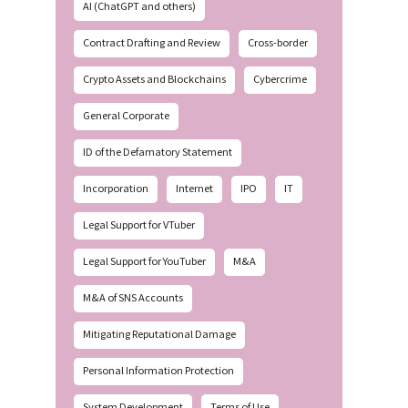
AI (ChatGPT and others)
Contract Drafting and Review
Cross-border
Crypto Assets and Blockchains
Cybercrime
General Corporate
ID of the Defamatory Statement
Incorporation
Internet
IPO
IT
Legal Support for VTuber
Legal Support for YouTuber
M&A
M&A of SNS Accounts
Mitigating Reputational Damage
Personal Information Protection
System Development
Terms of Use