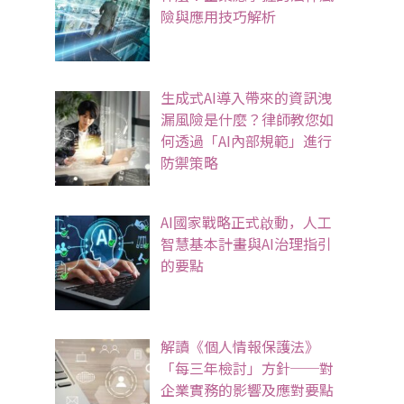
險與應用技巧解析
生成式AI導入帶來的資訊洩
漏風險是什麼？律師教您如
何透過「AI內部規範」進行
防禦策略
AI國家戰略正式啟動，人工
智慧基本計畫與AI治理指引
的要點
解讀《個人情報保護法》
「每三年檢討」方針──對
企業實務的影響及應對要點