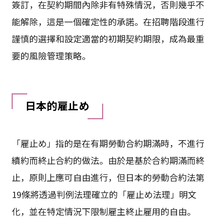
簽訂，在契約期間內除非有特殊情況，否則幾乎不
能解除，這是一個確定性的承諾。在招聘階段進行
謹慎的選擇和設定適當的初期契約期限，成為最重
要的風險管理策略。
日本的雇止め
「雇止め」指的是在有期勞動合約期滿時，不進行
續約而終止合約的做法。由於是基於合約期滿而終
止，原則上應可自由進行，但日本的勞動合約法第
19條將透過判例法理確立的「雇止め法理」明文
化，並在特定情況下限制雇主終止雇用的自由。