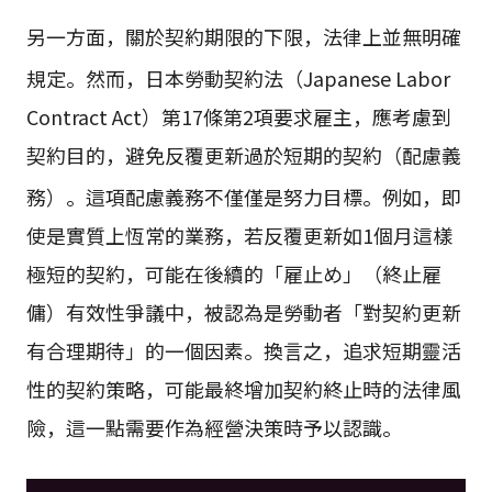
另一方面，關於契約期限的下限，法律上並無明確
規定
。然而，日本勞動契約法（Japanese Labor
Contract Act）第17條第2項要求雇主，應考慮到
契約目的，避免反覆更新過於短期的契約（配慮義
務）
。這項配慮義務不僅僅是努力目標。例如，即
使是實質上恆常的業務，若反覆更新如1個月這樣
極短的契約，可能在後續的「雇止め」（終止雇
傭）有效性爭議中，被認為是勞動者「對契約更新
有合理期待」的一個因素。換言之，追求短期靈活
性的契約策略，可能最終增加契約終止時的法律風
險，這一點需要作為經營決策時予以認識。