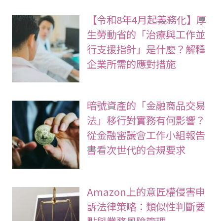
【令和8年4月起義務化】厚
生勞動省的「治療與工作並
行支援指針」是什麼？解釋
企業所需的應對措施
暗號資產的「金融商品交易
法」移行對實務有何影響？
從金融審議會工作小組報告
書看次世代的合規要求
Amazon上的意匠權侵害申
訴法律策略：類似性判斷要
點與業務風險管理