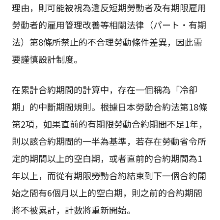
理由，則可能被視為違反短期勞動者及有期限雇用
勞動者的雇用管理改善等相關法律（パート・有期
法）第8條所禁止的不合理勞動條件差異，因此需
要謹慎設計制度。
在累計合約期間的計算中，存在一個稱為「冷卻
期」的中斷期間規則。根據日本勞動合約法第18條
第2項，如果直前的有期限勞動合約期間不足1年，
則以該合約期間的一半為基準，若存在勞動省令所
定的期間以上的空白期，或者直前的合約期間為1
年以上，而從有期限勞動合約結束到下一個合約開
始之間有6個月以上的空白期，則之前的合約期間
將不被累計，計數將重新開始。