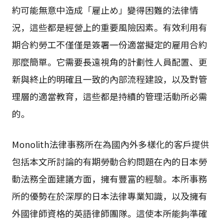
約可能無意中造成「雇止め」變得困難的法律情
況，這些都是經營上的重要風險因素。有效利用有
期合約勞工不僅僅是簽署一份適當擬定的雇用合約
那麼簡單。它需要長遠視角的計劃性人員配置、更
新與終止的明確且一致的內部流程建設，以及對管
理層的適當教育，這些都是持續的管理活動所必需
的。
Monolith法律事務所在為國內外多樣化的客戶提供
包括本文所討論的有期勞動合約問題在內的日本勞
動法務全面建議方面，擁有豐富的經驗。本所事務
所的優勢在於深厚的日本法律專業知識，以及擁有
外國律師資格的英語律師團隊。這使本所能夠準確