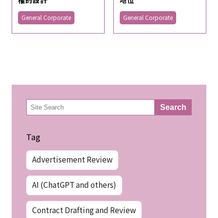
General Corporate
General Corporate
検
Search
索
Tag
Advertisement Review
AI (ChatGPT and others)
Contract Drafting and Review