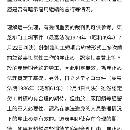
層是否有暗示雇用繼續的言行等情況。
理解這一法理，有幾個重要的裁判例可供參考。東
芝柳町工場事件（最高法院1974年（昭和49年）7
月22日判決）針對臨時工短期合約被形式上多次續
約並從事恆常性工作的雇止め，認定其實質上等同
於解雇無期合約的勞工，因此判定無效，為雇止め
法理奠定了基礎。另外，日立メディコ事件（最高
法院1986年（昭和61年）12月4日判決）雖然認定
勞工對續約有合理的期待，但由於工廠閉鎖等經營
上的重大必要性，認為在無法避免的人員整理情況
下的雇止め是有效的。這表明即使存在合理的期
待，如果有超越這些期待的客觀合理理由，雇止め