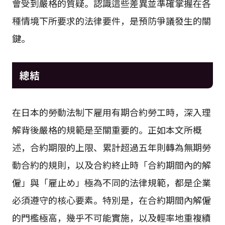
會受到嚴格的質疑。認識這些差異並準確掌握在各
種情境下所要求的法律要件，是預防爭議發生的關
鍵。
總結
在日本的勞動法制下雇用有期合約勞工時，深入理
解背後嚴格的規範是至關重要的。正如本文所概
述，合約期限的上限、累計超過五年則轉為無期勞
動合約的規則，以及合約終止時「合約期間內的解
僱」與「雇止め」極為不同的法律規範，都是企業
必須遵守的核心要素。特別是，在合約期間內解僱
的門檻極高，幾乎不可能實施，以及輕率地重複續