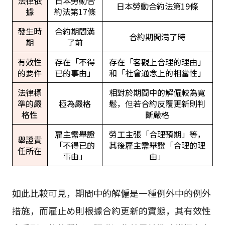
法律依
日本勞動合
日本勞動合約法第19條
據
約法第17條
發生時
合約期間満
合約期間満了時
期
了前
有效性
存在「不得
存在「客觀上合理的理由」
的要件
已的事由」
和「社會通念上的相當性」
法律標
相對於期間中的解僱較為寬
準的嚴
極為嚴格
鬆，但若合約反覆更新則判
格性
斷嚴格
雇主需舉證
勞工主張「合理預期」等，
舉證責
「不得已的
其後雇主需舉證「合理的理
任所在
事由」
由」
如此比較可見，期間中的解僱是一種例外中的例外
措施，而雇止め則根據合約更新的實態，其有效性