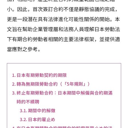
小。因此，首次簽訂合約不僅是靜態協議的完成，
更是一段潛在具有法律進化可能性關係的開始。本
文旨在幫助企業管理層和法務人員理解日本勞動法
下有期合約勞動者相關的主要法律框架，並提供適
當應對之參考。
日本有期勞動契約的期限
轉為無期限勞動合約（「5年規則」）
終止有期勞動合約：日本期間中解僱與合約期滿
時的不續聘
期間中的解僘
日本的雇止め