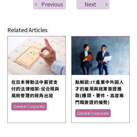
Previous
Next
Related Articles
在日本勞動法中薪資支
點解說:IT產業中外國人
付的法律框架:從合規與
才的雇用與就業簽證獲
風險管理的視角出發
取(種類・要件・高度專
門職簽證的優勢)
General Corporate
General Corporate