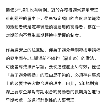
這個5年規則也有特例。對於在獲得適當雇用管理
計劃認證的雇主下，從事特定項目的高度專業職務
的勞動者或是定年後繼續被雇用的高齡者，存在一
定期間內不發生無期轉換申請權的制度。
作為經營上的注意點，僅為了避免無期轉換申請權
的發生而在5年期滿前不續約（雇止め）的做法，
可能會導致法律爭議。要使這種雇止め有效，僅僅
「為了避免轉換」的理由是不夠的，必須存在事業
上的必要性等客觀合理的理由。因此，5年規則實
際上要求企業對有期限合約勞動者的長期角色進行
早期考慮，並進行計劃性的人事管理。