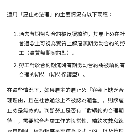
適用「雇止め法理」的主要情況有以下兩種：
過去有期勞動合約被反覆續約，其雇止め在社
會通念上可視為實質上解雇無期勞動合約的勞
工（實質無期契約型）。
勞工對於合約期滿時有期勞動合約將被續約有
合理的期待（期待保護型）。
在這些情況下，如果雇主的雇止め「客觀上缺乏合
理理由，且在社會通念上不被認為適當」，則該雇
止め是無效的。判斷勞工是否有「對續約的合理期
待」，需要綜合考慮工作的恆常性、續約次數和總
雇用期間、續約程序是否僅為形式上的、以及管理