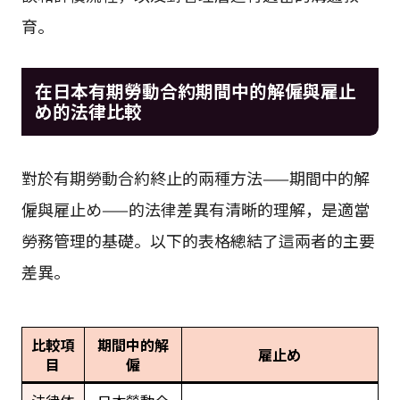
育。
在日本有期勞動合約期間中的解僱與雇止
め的法律比較
對於有期勞動合約終止的兩種方法——期間中的解
僱與雇止め——的法律差異有清晰的理解，是適當
勞務管理的基礎。以下的表格總結了這兩者的主要
差異。
比較項
期間中的解
雇止め
目
僱