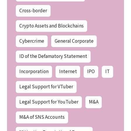
Cross-border
Crypto Assets and Blockchains
Cybercrime
General Corporate
ID of the Defamatory Statement
Incorporation
Internet
IPO
IT
Legal Support for VTuber
Legal Support for YouTuber
M&A
M&A of SNS Accounts