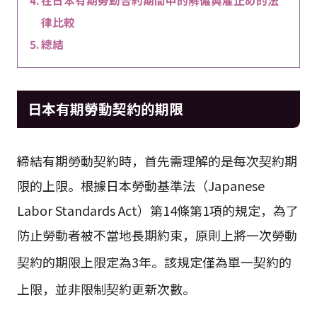
在日本有期勞動合約期間中的解僱與雇止め的法
律比較
總結
日本有期勞動契約的期限
締結有期勞動契約時，首先需理解的是每次契約期
限的上限。根據日本勞動基準法（Japanese
Labor Standards Act）第14條第1項的規定，為了
防止勞動者被不當地長期約束，原則上將一次勞動
契約的期限上限定為3年
。該規定僅為單一契約的
上限，並非限制契約更新次數
。