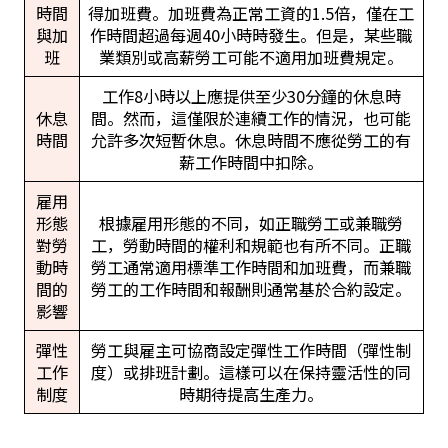
時間
得加班費。加班費為正常工資的1.5倍，僅在工
與加
作時間超過每週40小時時發生。但是，某些職
班
業類別或高薪勞工可能不適用加班費規定。
工作8小時以上應提供至少30分鐘的休息時
休息
間。然而，這僅限於連續工作的情況，也可能
時間
允許多次短暫休息。休息時間不應從勞工的有
薪工作時間中扣除。
雇用
形態
根據雇用形態的不同，如正職勞工或兼職勞
對勞
工，勞動時間的權利和規範也有所不同。正職
動時
勞工通常適用標準工作時間和加班費，而兼職
間的
勞工的工作時間和報酬則通常基於合約設定。
影響
彈性
勞工與雇主可協商設定彈性工作時間（彈性制
工作
度）或排班計劃。這樣可以在保持靈活性的同
制度
時期待提高生產力。