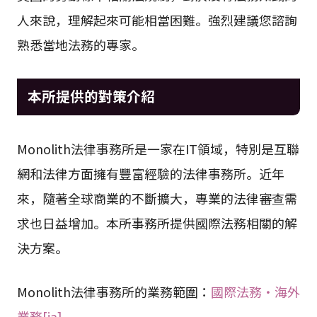
人來說，理解起來可能相當困難。強烈建議您諮詢
熟悉當地法務的專家。
本所提供的對策介紹
Monolith法律事務所是一家在IT領域，特別是互聯
網和法律方面擁有豐富經驗的法律事務所。近年
來，隨著全球商業的不斷擴大，專業的法律審查需
求也日益增加。本所事務所提供國際法務相關的解
決方案。
Monolith法律事務所的業務範圍：
國際法務・海外
業務[ja]