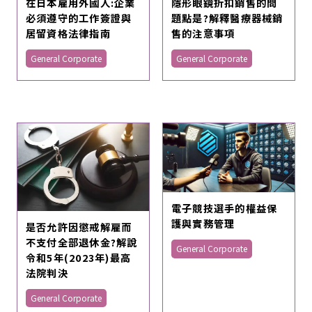
在日本雇用外國人:企業
隱形眼鏡折扣銷售的問
必須遵守的工作簽證與
題點是?解釋醫療器械銷
居留資格法律指南
售的注意事項
General Corporate
General Corporate
電子競技選手的權益保
護與實務管理
是否允許因懲戒解雇而
不支付全部退休金?解說
General Corporate
令和5年(2023年)最高
法院判決
General Corporate