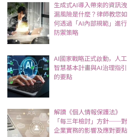
生成式AI導入帶來的資訊洩
漏風險是什麼？律師教您如
何透過「AI內部規範」進行
防禦策略
AI國家戰略正式啟動，人工
智慧基本計畫與AI治理指引
的要點
解讀《個人情報保護法》
「每三年檢討」方針──對
企業實務的影響及應對要點