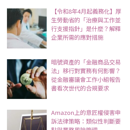
【令和8年4月起義務化】厚
生勞動省的「治療與工作並
行支援指針」是什麼？解釋
企業所需的應對措施
暗號資產的「金融商品交易
法」移行對實務有何影響？
從金融審議會工作小組報告
書看次世代的合規要求
Amazon上的意匠權侵害申
訴法律策略：類似性判斷要
點與業務風險管理