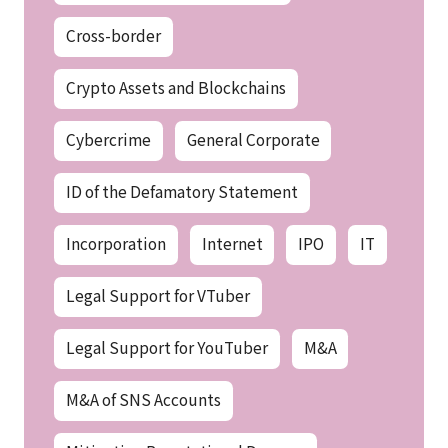
Cross-border
Crypto Assets and Blockchains
Cybercrime
General Corporate
ID of the Defamatory Statement
Incorporation
Internet
IPO
IT
Legal Support for VTuber
Legal Support for YouTuber
M&A
M&A of SNS Accounts