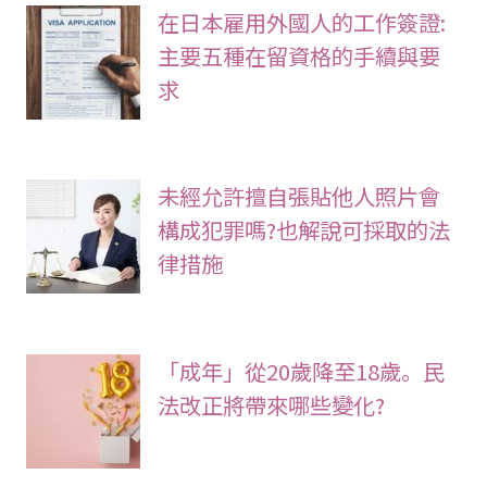
在日本雇用外國人的工作簽證:
主要五種在留資格的手續與要
求
未經允許擅自張貼他人照片會
構成犯罪嗎?也解說可採取的法
律措施
「成年」從20歲降至18歲。民
法改正將帶來哪些變化?