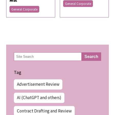
General Corporate
General Corporate
検
Search
索
Tag
Advertisement Review
AI (ChatGPT and others)
Contract Drafting and Review