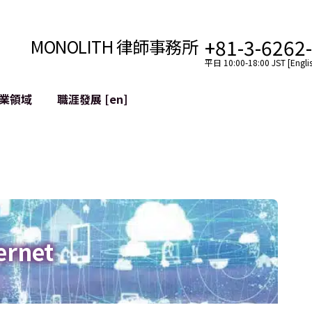
+81-3-6262
MONOLITH 律師事務所
平日 10:00-18:00 JST [Englis
業領域
職涯發展 [en]
網際網路
跨境
YouTuber法律支援
VTuber法律支援
區塊鏈
社交網絡服務帳戶的併
tGPT等)
緩解聲譽損害
ernet