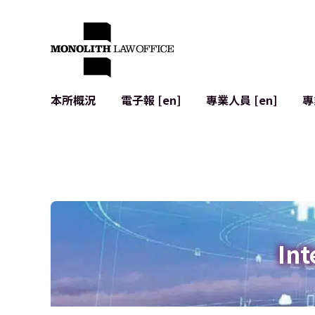
本所概況
電子報 [en]
專業人員 [en]
專
來自執行合夥人的問候
企業法務
IT
社會影響與社群參與 [en]
合約起草與審查
系統開發
全球合作夥伴聯盟 [en]
併購 (M&A)
使用條款
本所位置
日本的IPO
加密資產與
個人資料保護
AI（例如Cha
廣告審查
網絡犯罪
Int