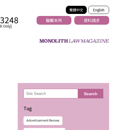
繁體中文
English
-3248
聯繫本所
資料請求
h Only]
法務
検
Search
索
Tag
Advertisement Review