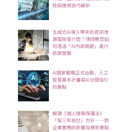
險與應用技巧解析
生成式AI導入帶來的資訊洩
漏風險是什麼？律師教您如
何透過「AI內部規範」進行
防禦策略
AI國家戰略正式啟動，人工
智慧基本計畫與AI治理指引
的要點
解讀《個人情報保護法》
「每三年檢討」方針──對
企業實務的影響及應對要點