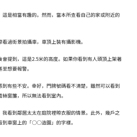
，這是相當有趣的。然而，當本所查看自己的家或附近的
。
際看過街景拍攝車，車頂上裝有攝影機。
會提到，這是2.5米的高度。如果你看到有人頭頂上架著
甚至想要報警。
感到有些不安。幸好，門牌號碼看不清楚，雖然可以看到
蕾絲窗簾，所以無法看到室內。
，我看到鄰居太太在庭院裡晾衣服的情景。此外，幾戶之
看到車窗上的「○○造園」的字樣。