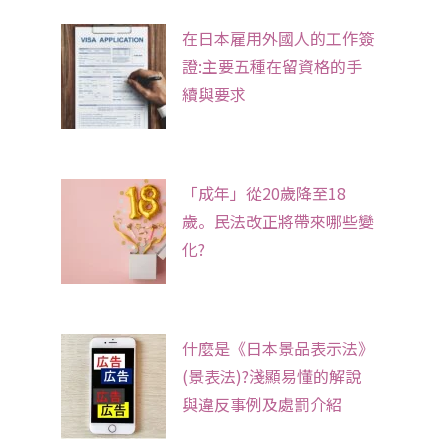
在日本雇用外國人的工作簽
證:主要五種在留資格的手
續與要求
「成年」從20歲降至18
歲。民法改正將帶來哪些變
化?
什麼是《日本景品表示法》
(景表法)?淺顯易懂的解說
與違反事例及處罰介紹