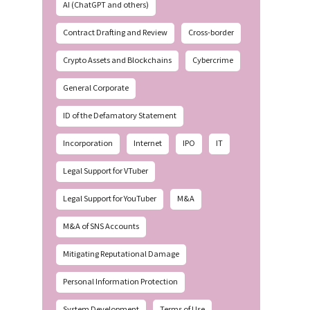
AI (ChatGPT and others)
Contract Drafting and Review
Cross-border
Crypto Assets and Blockchains
Cybercrime
General Corporate
ID of the Defamatory Statement
Incorporation
Internet
IPO
IT
Legal Support for VTuber
Legal Support for YouTuber
M&A
M&A of SNS Accounts
Mitigating Reputational Damage
Personal Information Protection
System Development
Terms of Use