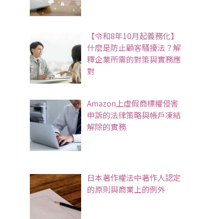
【令和8年10月起義務化】
什麼是防止顧客騷擾法？解
釋企業所需的對策與實務應
對
Amazon上虛假商標權侵害
申訴的法律策略與帳戶凍結
解除的實務
日本著作權法中著作人認定
的原則與商業上的例外