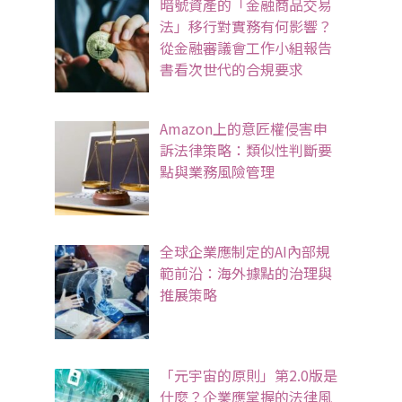
暗號資產的「金融商品交易
法」移行對實務有何影響？
從金融審議會工作小組報告
書看次世代的合規要求
Amazon上的意匠權侵害申
訴法律策略：類似性判斷要
點與業務風險管理
全球企業應制定的AI內部規
範前沿：海外據點的治理與
推展策略
「元宇宙的原則」第2.0版是
什麼？企業應掌握的法律風