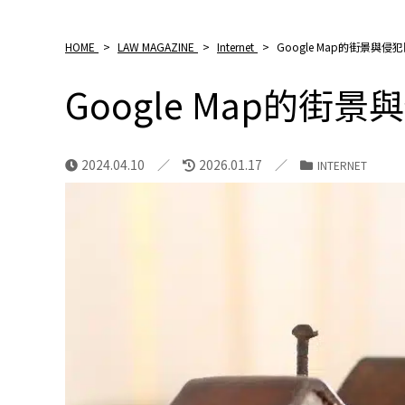
HOME
>
LAW MAGAZINE
>
Internet
>
Google Map的街景與侵
Google Map的街
2024.04.10
2026.01.17
INTERNET