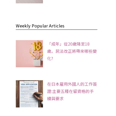
Weekly Popular Articles
「成年」從20歲降至18
歲。民法改正將帶來哪些變
化?
在日本雇用外國人的工作簽
證:主要五種在留資格的手
續與要求