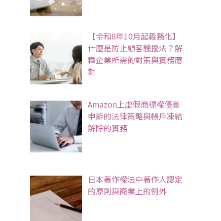
【令和8年10月起義務化】
什麼是防止顧客騷擾法？解
釋企業所需的對策與實務應
對
Amazon上虛假商標權侵害
申訴的法律策略與帳戶凍結
解除的實務
日本著作權法中著作人認定
的原則與商業上的例外