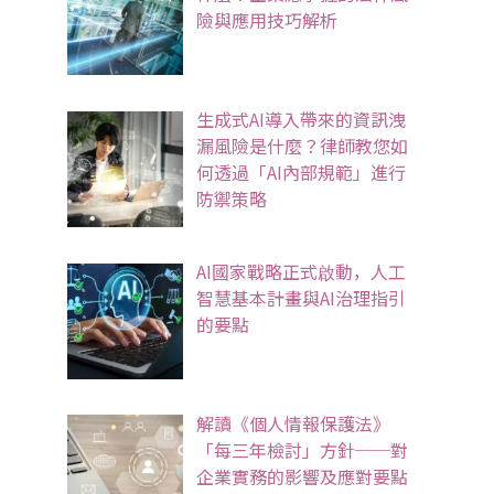
險與應用技巧解析
生成式AI導入帶來的資訊洩
漏風險是什麼？律師教您如
何透過「AI內部規範」進行
防禦策略
AI國家戰略正式啟動，人工
智慧基本計畫與AI治理指引
的要點
解讀《個人情報保護法》
「每三年檢討」方針──對
企業實務的影響及應對要點