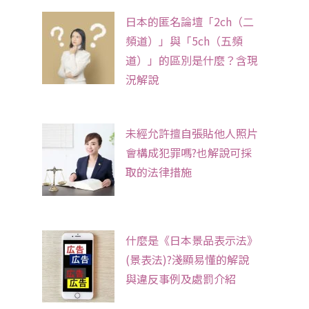
日本的匿名論壇「2ch（二
頻道）」與「5ch（五頻
道）」的區別是什麼？含現
況解說
未經允許擅自張貼他人照片
會構成犯罪嗎?也解說可採
取的法律措施
什麼是《日本景品表示法》
(景表法)?淺顯易懂的解說
與違反事例及處罰介紹