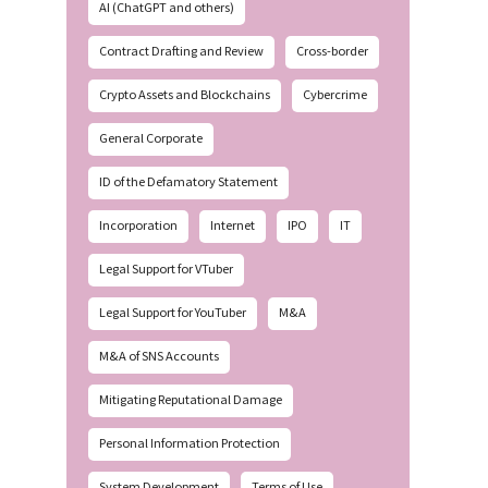
AI (ChatGPT and others)
Contract Drafting and Review
Cross-border
Crypto Assets and Blockchains
Cybercrime
General Corporate
ID of the Defamatory Statement
Incorporation
Internet
IPO
IT
Legal Support for VTuber
Legal Support for YouTuber
M&A
M&A of SNS Accounts
Mitigating Reputational Damage
Personal Information Protection
System Development
Terms of Use