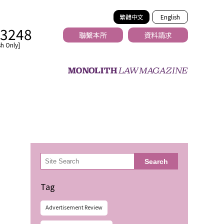
繁體中文
English
-3248
聯繫本所
資料請求
h Only]
法務
検
Search
索
Tag
Advertisement Review