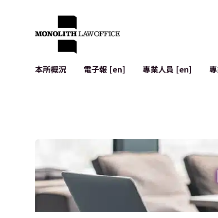
本所概況
電子報 [en]
專業人員 [en]
專
來自執行合夥人的問候
企業法務
IT
社會影響與社群參與 [en]
合約起草與審查
系統開發
全球合作夥伴聯盟 [en]
併購 (M&A)
使用條款
本所位置
日本的IPO
加密資產與
個人資料保護
AI（例如Cha
廣告審查
網絡犯罪