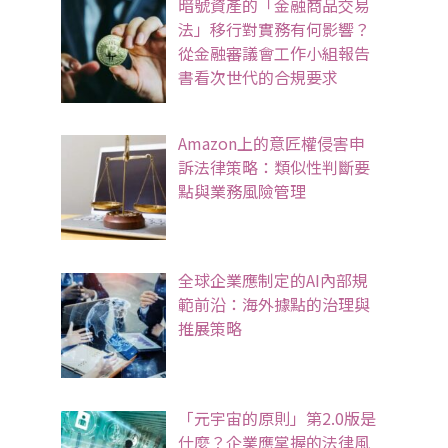
暗號資產的「金融商品交易
法」移行對實務有何影響？
從金融審議會工作小組報告
書看次世代的合規要求
Amazon上的意匠權侵害申
訴法律策略：類似性判斷要
點與業務風險管理
全球企業應制定的AI內部規
範前沿：海外據點的治理與
推展策略
「元宇宙的原則」第2.0版是
什麼？企業應掌握的法律風