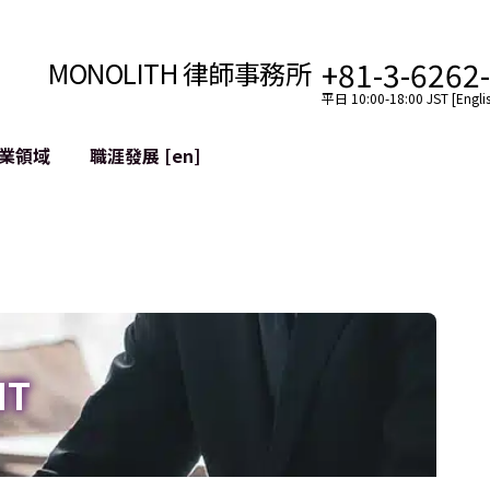
+81-3-6262
MONOLITH 律師事務所
平日 10:00-18:00 JST [Englis
業領域
職涯發展 [en]
網際網路
跨境
YouTuber法律支援
VTuber法律支援
區塊鏈
社交網絡服務帳戶的併
tGPT等)
緩解聲譽損害
IT