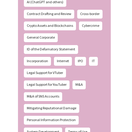
AI (ChatGPT and others)
Contract Drafting and Review
Cross-border
Crypto Assets and Blockchains
Cybercrime
General Corporate
ID of the Defamatory Statement
Incorporation
Internet
IPO
IT
Legal Support for VTuber
Legal Support for YouTuber
M&A
M&A of SNS Accounts
Mitigating Reputational Damage
Personal Information Protection
System Development
Terms of Use