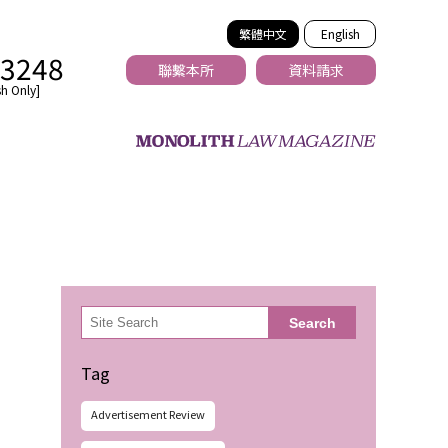
繁體中文
English
-3248
聯繫本所
資料請求
h Only]
法務
検
Search
索
Tag
Advertisement Review