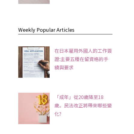
Weekly Popular Articles
在日本雇用外國人的工作簽
證:主要五種在留資格的手
續與要求
「成年」從20歲降至18
歲。民法改正將帶來哪些變
化?