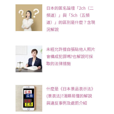
日本的匿名論壇「2ch（二
頻道）」與「5ch（五頻
道）」的區別是什麼？含現
況解說
未經允許擅自張貼他人照片
會構成犯罪嗎?也解說可採
取的法律措施
什麼是《日本景品表示法》
(景表法)?淺顯易懂的解說
與違反事例及處罰介紹