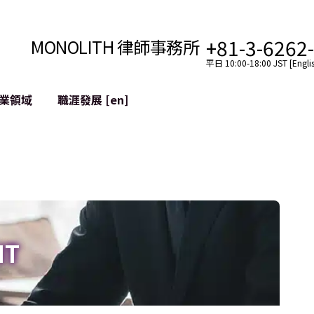
+81-3-6262
MONOLITH 律師事務所
平日 10:00-18:00 JST [Englis
業領域
職涯發展 [en]
網際網路
跨境
YouTuber法律支援
VTuber法律支援
區塊鏈
社交網絡服務帳戶的併
tGPT等)
緩解聲譽損害
IT