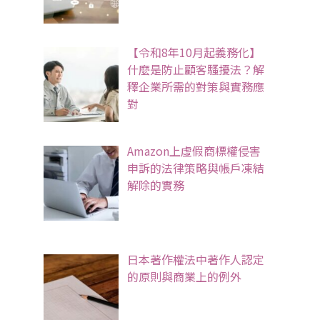
【令和8年10月起義務化】
什麼是防止顧客騷擾法？解
釋企業所需的對策與實務應
對
Amazon上虛假商標權侵害
申訴的法律策略與帳戶凍結
解除的實務
日本著作權法中著作人認定
的原則與商業上的例外