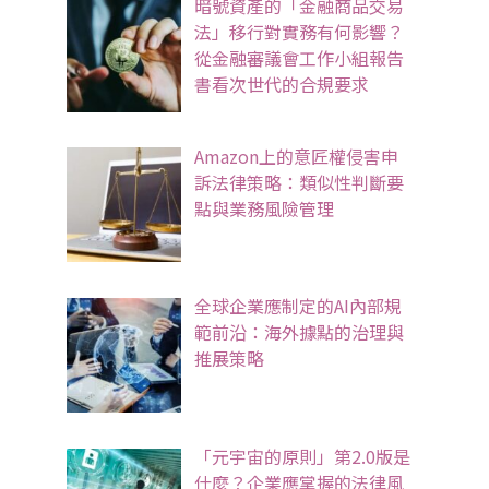
暗號資產的「金融商品交易
法」移行對實務有何影響？
從金融審議會工作小組報告
書看次世代的合規要求
Amazon上的意匠權侵害申
訴法律策略：類似性判斷要
點與業務風險管理
全球企業應制定的AI內部規
範前沿：海外據點的治理與
推展策略
「元宇宙的原則」第2.0版是
什麼？企業應掌握的法律風