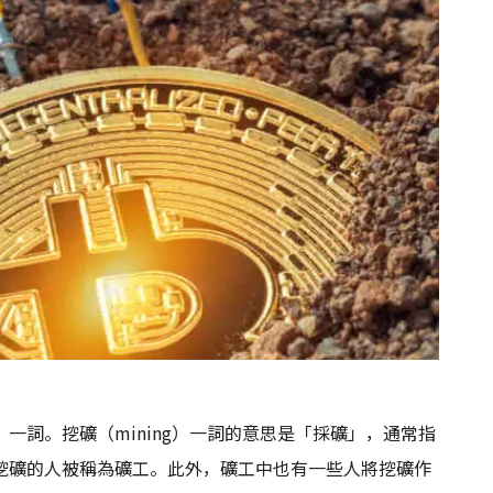
一詞。挖礦（mining）一詞的意思是「採礦」，通常指
挖礦的人被稱為礦工。此外，礦工中也有一些人將挖礦作