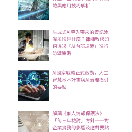
險與應用技巧解析
生成式AI導入帶來的資訊洩
漏風險是什麼？律師教您如
何透過「AI內部規範」進行
防禦策略
AI國家戰略正式啟動，人工
智慧基本計畫與AI治理指引
的要點
解讀《個人情報保護法》
「每三年檢討」方針──對
企業實務的影響及應對要點