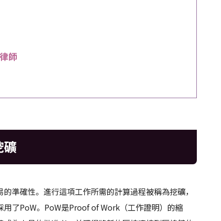
律師
挖礦
易的準確性。進行這項工作所需的計算過程被稱為挖礦，
oW。PoW是Proof of Work（工作證明）的縮