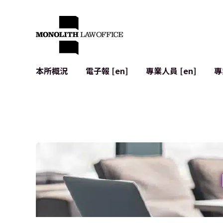
本所概況
電子報 [en]
專業人員 [en]
專
來自執行合夥人的問候
企業法務
IT
社會影響與社群參與 [en]
合約起草與審查
系統開發
全球合作夥伴聯盟 [en]
併購 (M&A)
使用條款
本所位置
日本的IPO
加密資產與
個人資料保護
AI（例如Cha
廣告審查
網絡犯罪