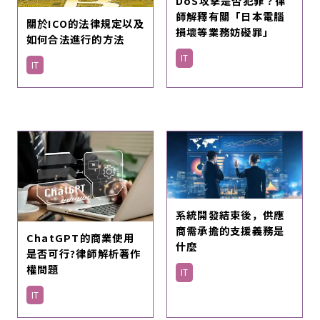
DoS攻擊是否犯罪？律
師解釋有關「日本電腦
關於ICO的法律規定以及
損壞等業務妨礙罪」
如何合法進行的方法
IT
IT
系統開發結束後，供應
商需承擔的支援義務是
ChatGPT的商業使用
什麼
是否可行?律師解析著作
權問題
IT
IT