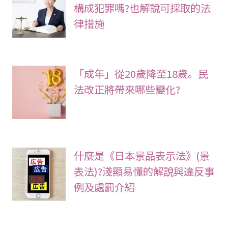
構成犯罪嗎?也解說可採取的法
律措施
「成年」從20歲降至18歲。民
法改正將帶來哪些變化?
什麼是《日本景品表示法》(景
表法)?淺顯易懂的解說與違反事
例及處罰介紹