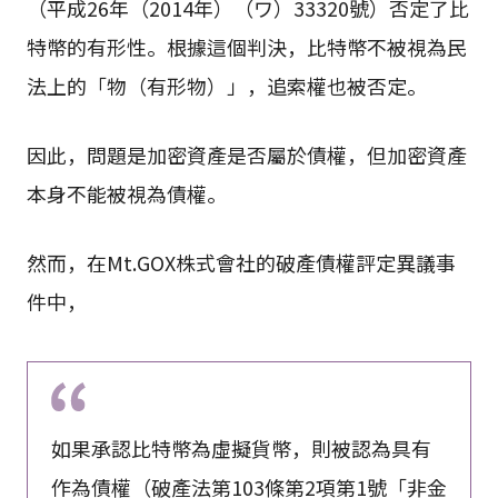
（平成26年（2014年）（ワ）33320號）否定了比
特幣的有形性。根據這個判決，比特幣不被視為民
法上的「物（有形物）」，追索權也被否定。
因此，問題是加密資產是否屬於債權，但加密資產
本身不能被視為債權。
然而，在Mt.GOX株式會社的破產債權評定異議事
件中，
如果承認比特幣為虛擬貨幣，則被認為具有
作為債權（破產法第103條第2項第1號「非金