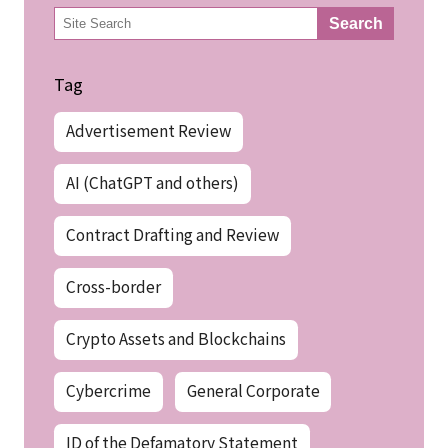
検
Search
索
Tag
Advertisement Review
AI (ChatGPT and others)
Contract Drafting and Review
Cross-border
Crypto Assets and Blockchains
Cybercrime
General Corporate
ID of the Defamatory Statement