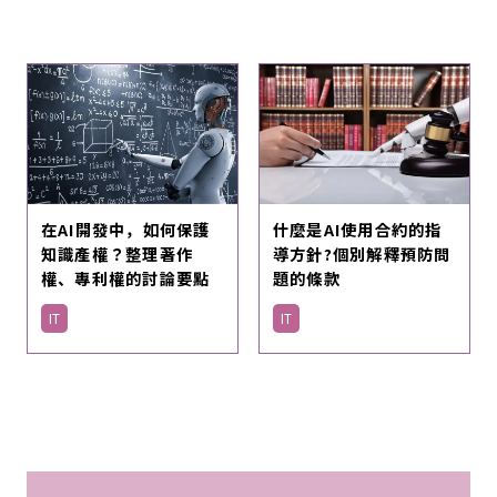
在AI開發中，如何保護
什麼是AI使用合約的指
知識產權？整理著作
導方針?個別解釋預防問
權、專利權的討論要點
題的條款
IT
IT