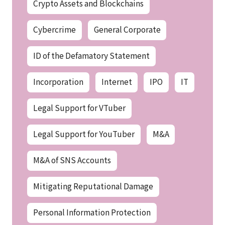
Crypto Assets and Blockchains
Cybercrime
General Corporate
ID of the Defamatory Statement
Incorporation
Internet
IPO
IT
Legal Support for VTuber
Legal Support for YouTuber
M&A
M&A of SNS Accounts
Mitigating Reputational Damage
Personal Information Protection