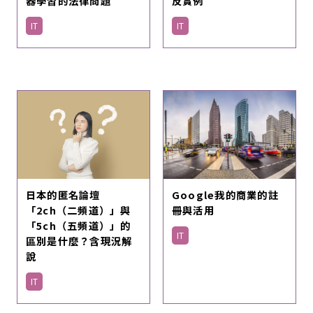
反實例
器學習的法律問題
IT
IT
日本的匿名論壇
Google我的商業的註
「2ch（二頻道）」與
冊與活用
「5ch（五頻道）」的
IT
區別是什麼？含現況解
說
IT