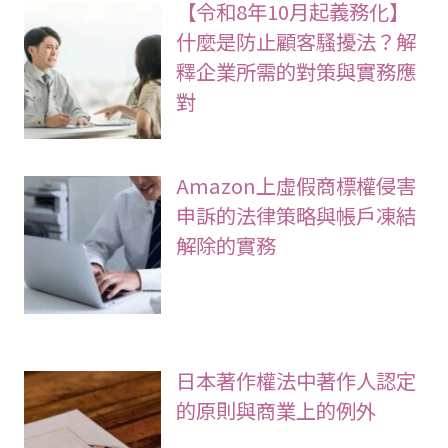
【令和8年10月起義務化】
什麼是防止顧客騷擾法？解
釋企業所需的對策與實務應
對
Amazon上虛假商標權侵害
申訴的法律策略與帳戶凍結
解除的實務
日本著作權法中著作人認定
的原則與商業上的例外