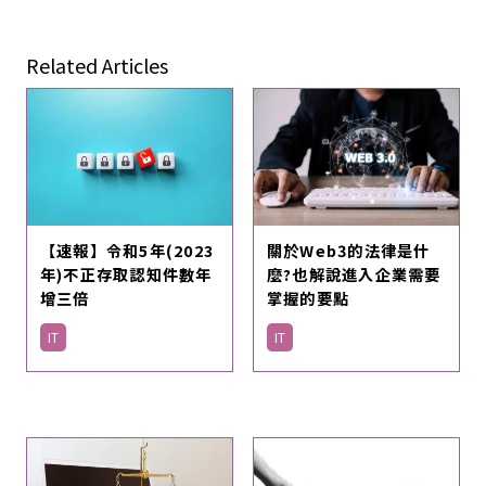
Related Articles
【速報】令和5年(2023
關於Web3的法律是什
年)不正存取認知件數年
麼?也解說進入企業需要
增三倍
掌握的要點
IT
IT