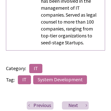
has been involved in the
management of IT
companies. Served as legal
counsel to more than 100
companies, ranging from
top-tier organizations to
seed-stage Startups.
Category:
IT
Tag:
IT
System Development
Previous
Next