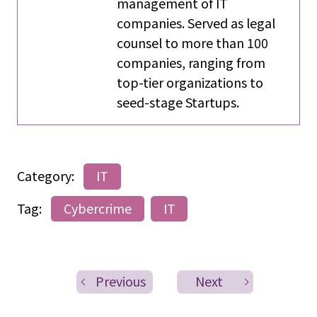
management of IT
companies. Served as legal
counsel to more than 100
companies, ranging from
top-tier organizations to
seed-stage Startups.
Category:
IT
Tag:
Cybercrime
IT
Previous
Next