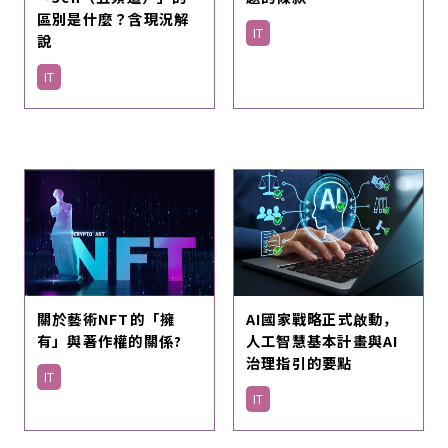
區別是什麼？含現況解
IT
說
IT
關於藝術NFT的「擁
AI國家戰略正式啟動，
有」與著作權的關係?
人工智慧基本計畫與AI
治理指引的要點
IT
IT