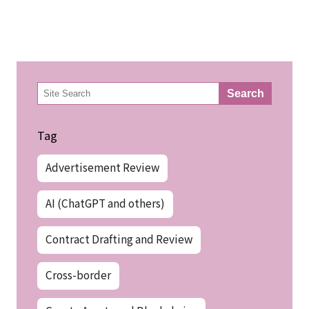
検
Search
索
Tag
Advertisement Review
AI (ChatGPT and others)
Contract Drafting and Review
Cross-border