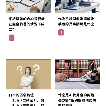
系統開發的合約是否能
作為系統開發爭議解決
在無合約書的情況下成
手段的民事調解是什麼
立?
IT
IT
日本的匿名論壇
什麼是AI使用合約的指
「2ch（二頻道）」與
導方針?個別解釋預防問
「5ch（五頻道）」的
題的條款