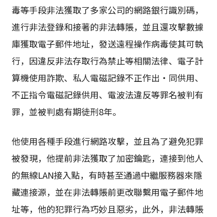
毒等手段非法獲取了多家公司的網路銀行識別碼，
進行非法登錄和接著的非法轉賬，並且還攻擊數據
庫獲取電子郵件地址，發送遠程操作病毒使其可執
行，因違反非法存取行為禁止等相關法律、電子計
算機使用詐欺、私人電磁記錄不正作出・同供用、
不正指令電磁記錄供用、電波法違反等罪名被判有
罪，並被判處有期徒刑8年。
他使用各種手段進行網路攻擊，並且為了避免犯罪
被發現，他提前非法獲取了加密鑰匙，連接到他人
的無線LAN接入點，有時甚至通過中繼服務器來隱
藏連接源，並在非法轉賬前更改聯繫用電子郵件地
址等，他的犯罪行為巧妙且惡劣，此外，非法轉賬