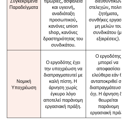
Συγκεκριμένα
τιμωρίες, ασφάλεια
διευθυντικών
Παραδείγματα
και υγιεινή,
στελεχών, πολιτικά
αναδιάταξη
ζητήματα,
προσωπικού,
συνθήκες εργασίας
κανόνες union
μη μελών του
shop, κανόνες
συνδικάτου (με
δραστηριότητας του
εξαιρέσεις).
συνδικάτου.
Ο εργοδότης
Ο εργοδότης έχει
μπορεί να
την υποχρέωση να
αποφασίσει
διαπραγματευτεί με
ελεύθερα εάν θα
Νομική
καλή πίστη. Η
ανταποκριθεί στη
Υποχρέωση
άρνηση χωρίς
διαπραγμάτευση ή
έγκυρο λόγο
όχι. Η άρνηση δεν
αποτελεί παράνομη
θεωρείται
εργασιακή πράξη.
παράνομη
εργασιακή πράξη.