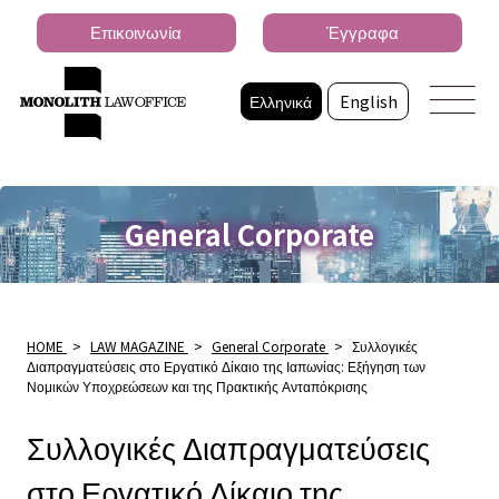
Επικοινωνία
Έγγραφα
Ελληνικά
English
General Corporate
HOME
>
LAW MAGAZINE
>
General Corporate
>
Συλλογικές
Διαπραγματεύσεις στο Εργατικό Δίκαιο της Ιαπωνίας: Εξήγηση των
Νομικών Υποχρεώσεων και της Πρακτικής Ανταπόκρισης
Συλλογικές Διαπραγματεύσεις
στο Εργατικό Δίκαιο της