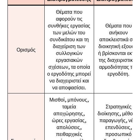
Θέματα που
αφορούν τις
συνθήκες εργασίας
Θέματα που
των μελών του
ανήκουν
συνδικάτου και τη
αποκλειστικά στη
διαχείριση των
διοικητική εξουσία
Ορισμός
συλλογικών
ή βρίσκονται εκτός
εργασιακών
της διαχειριστικής
σχέσεων, τα οποία
αρμοδιότητας του
ο εργοδότης μπορεί
εργοδότη.
να διαχειριστεί και
να αποφασίσει.
Μισθοί, μπόνους,
ταμεία
Στρατηγικές
αποχώρησης,
διοίκησης, μέθοδοι
ώρες εργασίας,
παραγωγής, νέες
απολύσεις,
επενδύσεις,
πειθαρχικές
προσωπικό