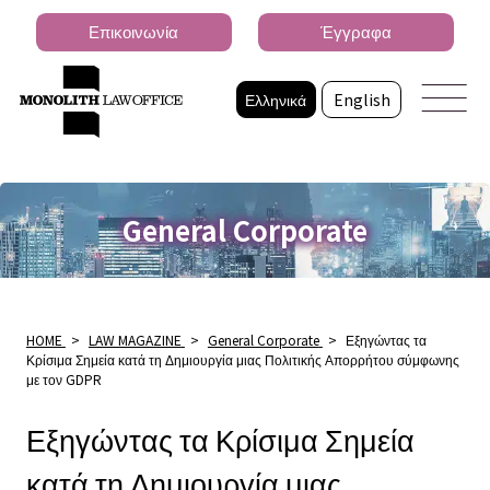
Επικοινωνία
Έγγραφα
Ελληνικά
English
General Corporate
HOME
>
LAW MAGAZINE
>
General Corporate
>
Εξηγώντας τα
Κρίσιμα Σημεία κατά τη Δημιουργία μιας Πολιτικής Απορρήτου σύμφωνης
με τον GDPR
Εξηγώντας τα Κρίσιμα Σημεία
κατά τη Δημιουργία μιας