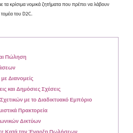
ε τα κρίσιμα νομικά ζητήματα που πρέπει να λάβουν
 τομέα του D2C.
αι Πώληση
βάσεων
με Διανομείς
ις και Δημόσιες Σχέσεις
χετικών με το Διαδικτυακό Εμπόριο
μιστικά Πρακτορεία
ινωνικών Δικτύων
ετε Κατά την Έναρξη Πωλήσεων