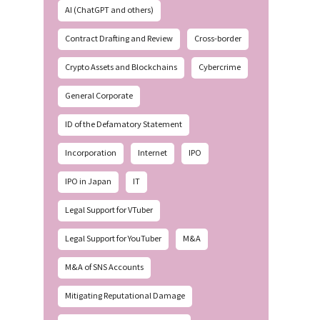
AI (ChatGPT and others)
Contract Drafting and Review
Cross-border
Crypto Assets and Blockchains
Cybercrime
General Corporate
ID of the Defamatory Statement
Incorporation
Internet
IPO
IPO in Japan
IT
Legal Support for VTuber
Legal Support for YouTuber
M&A
M&A of SNS Accounts
Mitigating Reputational Damage