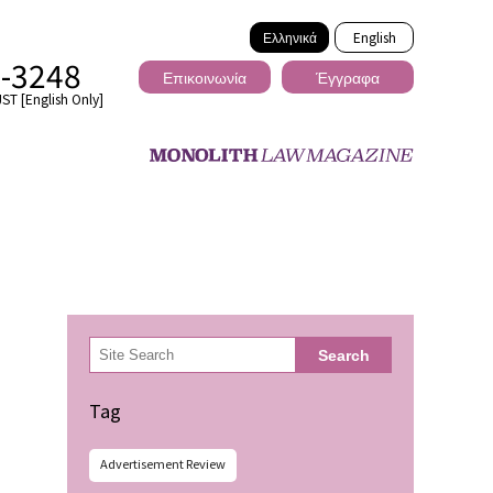
Ελληνικά
English
2-3248
Επικοινωνία
Έγγραφα
ST [English Only]
Διασυνοριακό
検
Search
索
ωσης
Tag
Advertisement Review