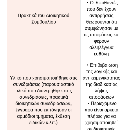
・Οι διευθυντές
που δεν έχουν
Πρακτικά του Διοικητικού
αντιρρήσεις
Συμβουλίου
θεωρούνται ότι
συμφώνησαν με
τις αποφάσεις και
φέρουν
αλληλέγγυα
ευθύνη
・Επιβεβαίωση
της λογικής και
Υλικό που χρησιμοποιήθηκε στις
αντικειμενικότητας
συνεδριάσεις (παρουσιαστικό
της διαδικασίας
υλικό που διανεμήθηκε στις
λήψης
συνεδριάσεις, πρακτικά
αποφάσεων
διοικητικών συνεδριάσεων,
・Περιεχόμενο
έγγραφα που εκπόνησαν οι
που είναι αρκετά
αρμόδιοι τμήματα, έκθεση
πλήρες για να
ειδικών κ.λπ.)
χρησιμοποιηθεί
σε διοικητικές