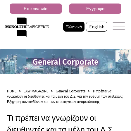
Επικοινωνία
Έγγραφα
Ελληνικά
English
General Corporate
HOME
>
LAW MAGAZINE
>
General Corporate
>
Τι πρέπει να
γνωρίζουν οι διευθυντές και τα μέλη του Δ.Σ. για την ευθύνη των στελεχών;
Εξήγηση των κινδύνων και των στρατηγικών αντιμετώπισης
Τι πρέπει να γνωρίζουν οι
διευθυντές και τα μέλη του Δ.Σ.