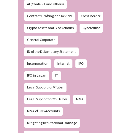
AI (ChatGPT and others)
Contract Drafting and Review
Cross-border
Crypto Assets and Blockchains
Cybercrime
General Corporate
ID of the Defamatory Statement
Incorporation
Internet
IPO
IPO in Japan
IT
Legal Support for VTuber
Legal Support for YouTuber
M&A
M&A of SNS Accounts
Mitigating Reputational Damage