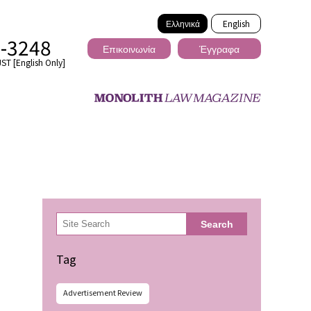
Ελληνικά
English
2-3248
Επικοινωνία
Έγγραφα
ST [English Only]
Διασυνοριακό
検
Search
索
ωσης
Tag
Advertisement Review