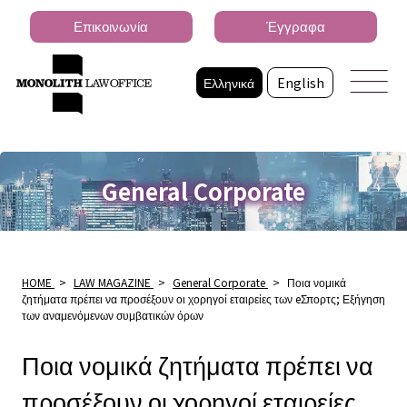
Επικοινωνία
Έγγραφα
Ελληνικά
English
General Corporate
HOME
>
LAW MAGAZINE
>
General Corporate
>
Ποια νομικά
ζητήματα πρέπει να προσέξουν οι χορηγοί εταιρείες των eΣπορτς; Εξήγηση
των αναμενόμενων συμβατικών όρων
Ποια νομικά ζητήματα πρέπει να
προσέξουν οι χορηγοί εταιρείες