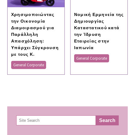
Χρησιμοποιώντας
Νομική Ερμηνεία της
την Οικονομία
Δημιουργίας
Διαμοιρασμού για
Καταστατικού κατά
Παράλληλη
την Ίδρυση
Απασχόληση:
Εταιρείας στην
Υπάρχει Σύγκρουση
Ιαπωνία
με τους Κ.
General Corporate
General Corporate
検
Search
索