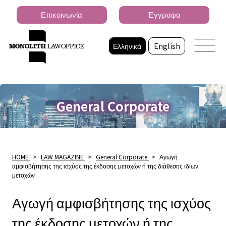
Επικοινωνία
Έγγραφα
Ελληνικά
English
General Corporate
HOME
>
LAW MAGAZINE
>
General Corporate
>
Αγωγή
αμφισβήτησης της ισχύος της έκδοσης μετοχών ή της διάθεσης ιδίων
μετοχών
Αγωγή αμφισβήτησης της ισχύος
της έκδοσης μετοχών ή της