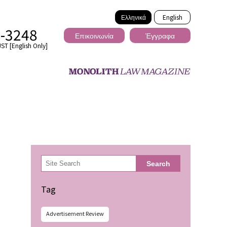
Ελληνικά
English
2-3248
Επικοινωνία
Έγγραφα
ST [English Only]
Διασυνοριακό
検
Search
索
ωσης
Tag
Advertisement Review