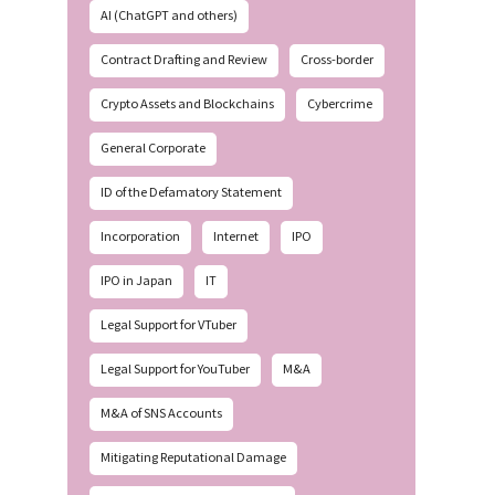
AI (ChatGPT and others)
Contract Drafting and Review
Cross-border
Crypto Assets and Blockchains
Cybercrime
General Corporate
ID of the Defamatory Statement
Incorporation
Internet
IPO
IPO in Japan
IT
Legal Support for VTuber
Legal Support for YouTuber
M&A
M&A of SNS Accounts
Mitigating Reputational Damage