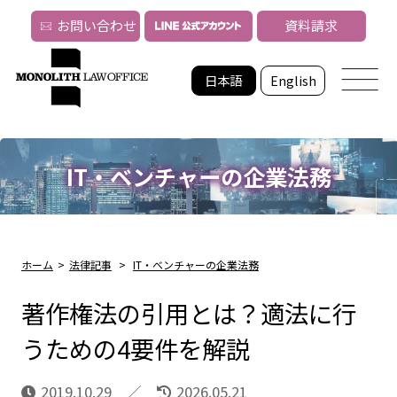
お問い合わせ
資料請求
日本語
English
IT・ベンチャーの企業法務
ホーム
>
法律記事
>
IT・ベンチャーの企業法務
著作権法の引用とは？適法に行
うための4要件を解説
2019.10.29
2026.05.21