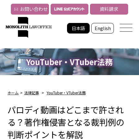
お問い合わせ
資料請求
日本語
English
YouTuber・VTuber法務
ホーム
>
法律記事
>
YouTuber・VTuber法務
パロディ動画はどこまで許され
る？著作権侵害となる裁判例の
判断ポイントを解説