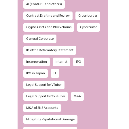
AI (ChatGPT and others)
Contract Drafting and Review
Cross-border
Crypto Assets and Blockchains
Cybercrime
General Corporate
ID of the Defamatory Statement
Incorporation
Internet
IPO
IPO in Japan
IT
Legal Support for VTuber
Legal Support for YouTuber
M&A
M&A of SNS Accounts
Mitigating Reputational Damage