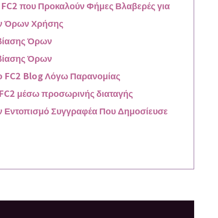
 FC2 που Προκαλούν Φήμες Βλαβερές για
ων Όρων Χρήσης
βίασης Όρων
βίασης Όρων
ο FC2 Blog Λόγω Παρανομίας
ο FC2 μέσω προσωρινής διαταγής
ον Εντοπισμό Συγγραφέα Που Δημοσίευσε