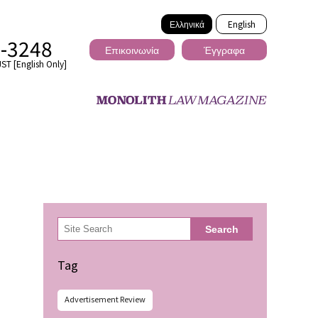
Ελληνικά
English
2-3248
Επικοινωνία
Έγγραφα
ST [English Only]
Διασυνοριακό
検
Search
索
ωσης
Tag
Advertisement Review