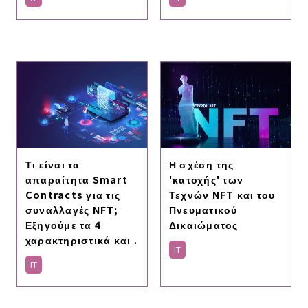
Τι είναι τα
Η σχέση της
απαραίτητα Smart
'κατοχής' των
Contracts για τις
Τεχνών NFT και του
συναλλαγές NFT;
Πνευματικού
Εξηγούμε τα 4
Δικαιώματος
χαρακτηριστικά και .
IT
IT