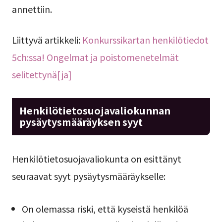
annettiin.
Liittyvä artikkeli:
Konkurssikartan henkilötiedot
5ch:ssa! Ongelmat ja poistomenetelmät
selitettynä[ja]
Henkilötietosuojavaliokunnan
pysäytysmääräyksen syyt
Henkilötietosuojavaliokunta on esittänyt
seuraavat syyt pysäytysmääräykselle:
On olemassa riski, että kyseistä henkilöä