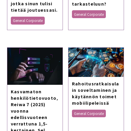
jotka sinun tulisi
tarkasteluun?
tietää joutuessasi.
General Corporate
General Corporate
Rahoitusratkaisula
in soveltaminen ja
Kasvamaton
käytännön toimet
henkilötietovuoto,
mobiilipeleissä
Reiwa 7 (2025)
vuonna
General Corporate
edellisvuoteen
verrattuna 1,5-
kertainen. Sel.