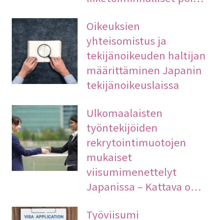
Oikeuksien
yhteisomistus ja
tekijänoikeuden haltijan
määrittäminen Japanin
tekijänoikeuslaissa
Ulkomaalaisten
työntekijöiden
rekrytointimuotojen
mukaiset
viisumimenettelyt
Japanissa – Kattava o…
Työviisumi