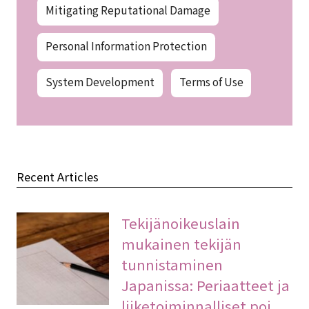
Mitigating Reputational Damage
Personal Information Protection
System Development
Terms of Use
Recent Articles
Tekijänoikeuslain
mukainen tekijän
tunnistaminen
Japanissa: Periaatteet ja
liiketoiminnalliset poi…