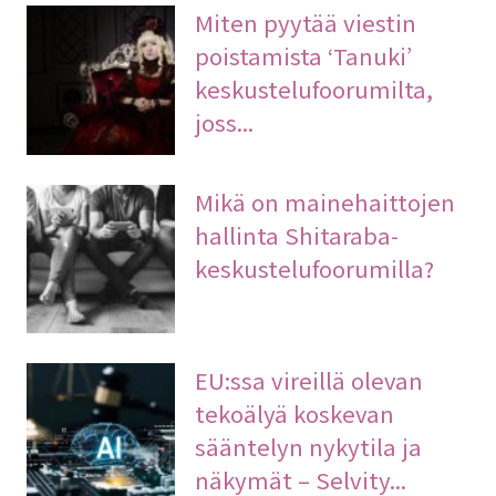
Miten pyytää viestin
poistamista ‘Tanuki’
keskustelufoorumilta,
joss...
Mikä on mainehaittojen
hallinta Shitaraba-
keskustelufoorumilla?
EU:ssa vireillä olevan
tekoälyä koskevan
sääntelyn nykytila ja
näkymät – Selvity...