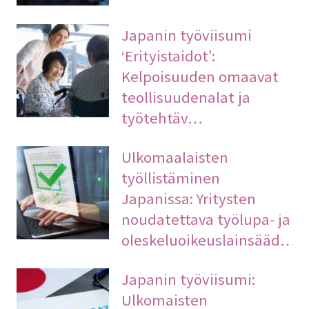
Japanin työviisumi
‘Erityistaidot’:
Kelpoisuuden omaavat
teollisuudenalat ja
työtehtäv…
Ulkomaalaisten
työllistäminen
Japanissa: Yritysten
noudatettava työlupa- ja
oleskeluoikeuslainsääd…
Japanin työviisumi:
Ulkomaisten