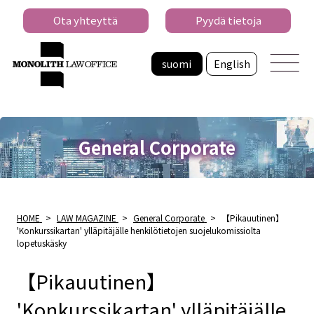
Ota yhteyttä
Pyydä tietoja
suomi
English
General Corporate
HOME
>
LAW MAGAZINE
>
General Corporate
>
【Pikauutinen】
'Konkurssikartan' ylläpitäjälle henkilötietojen suojelukomissiolta
lopetuskäsky
【Pikauutinen】
'Konkurssikartan' ylläpitäjälle