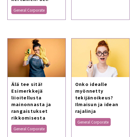
General Corporate
Älä tee sitä!
Onko idealle
Esimerkkejä
myönnetty
liioitellusta
tekijänoikeus?
mainonnasta ja
Ilmaisun ja idean
rangaistukset
rajalinja
rikkomisesta
General Corporate
General Corporate