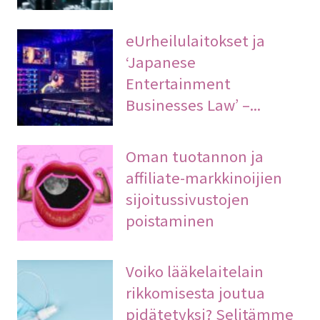
eUrheilulaitokset ja
‘Japanese
Entertainment
Businesses Law’ –...
Oman tuotannon ja
affiliate-markkinoijien
sijoitussivustojen
poistaminen
Voiko lääkelaitelain
rikkomisesta joutua
pidätetyksi? Selitämme