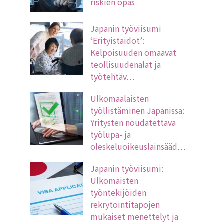
riskien opas
Japanin työviisumi
‘Erityistaidot’:
Kelpoisuuden omaavat
teollisuudenalat ja
työtehtäv…
Ulkomaalaisten
työllistäminen Japanissa:
Yritysten noudatettava
työlupa- ja
oleskeluoikeuslainsääd…
Japanin työviisumi:
Ulkomaisten
työntekijöiden
rekrytointitapojen
mukaiset menettelyt ja