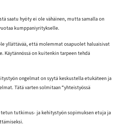
stä saatu hyöty ei ole vähäinen, mutta samalla on
 vuotaa kumppaniyritykselle.
 ole yllättävää, että molemmat osapuolet haluaisivat
e. Käytännössä on kuitenkin tarpeen tehdä
hitystyön ongelmat on syytä keskustella etukäteen ja
elmat. Tätä varten solmitaan “yhteistyössä
tetun tutkimus- ja kehitystyön sopimuksen etuja ja
ttämiseksi.