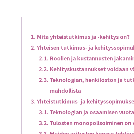
Mitä yhteistutkimus ja -kehitys on?
Yhteisen tutkimus- ja kehityssopimu
Roolien ja kustannusten jakamin
Kehityskustannukset voidaan vä
Teknologian, henkilöstön ja tu
mahdollista
Yhteistutkimus- ja kehityssopimukse
Teknologian ja osaamisen vuota
Tulosten monopolisoiminen on 
Muiden yritysten kanssa tehtäv