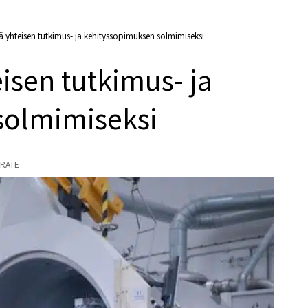
ää yhteisen tutkimus- ja kehityssopimuksen solmimiseksi
eisen tutkimus- ja
solmimiseksi
RATE