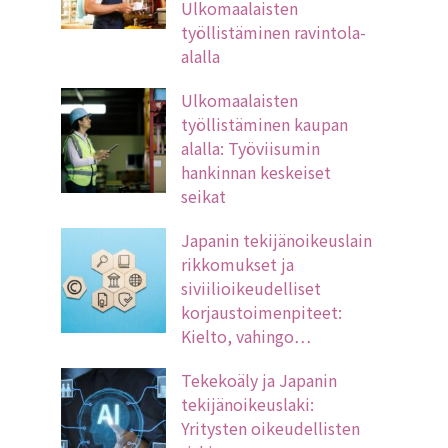
Ulkomaalaisten
työllistäminen ravintola-
alalla
Ulkomaalaisten
työllistäminen kaupan
alalla: Työviisumin
hankinnan keskeiset
seikat
Japanin tekijänoikeuslain
rikkomukset ja
siviilioikeudelliset
korjaustoimenpiteet:
Kielto, vahingo…
Tekekoäly ja Japanin
tekijänoikeuslaki:
Yritysten oikeudellisten