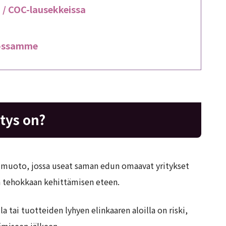
 / COC-lausekkeissa
tossamme
itys on?
n muoto, jossa useat saman edun omaavat yritykset
n tehokkaan kehittämisen eteen.
a tai tuotteiden lyhyen elinkaaren aloilla on riski,
äämiseen jälkeen.