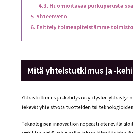
Huomioitavaa purkuperusteissa
Yhteenveto
Esittely toimenpiteistämme toimis
Mitä yhteistutkimus ja -keh
Yhteistutkimus ja -kehitys on yritysten yhteistyö
tekevät yhteistyötä tuotteiden tai teknologioide
Teknologisen innovaation nopeasti etenevillä aloill
että liian pitkä kehitysaika johtaa kilpailijoiden j