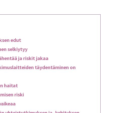
ksen edut
en selkiytyy
hentää ja riskit jakaa
tkimuslaitteiden täydentäminen on
n haitat
misen riski
vaikeaa
än yhteistutkimuksen ja -kehityksen