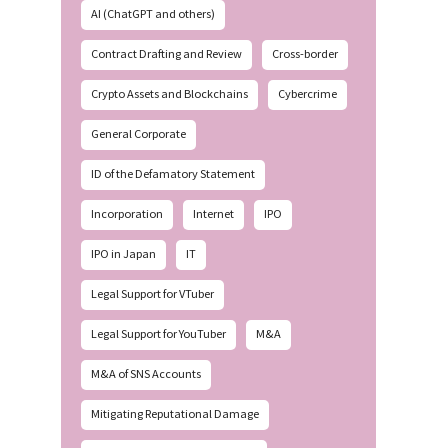
AI (ChatGPT and others)
Contract Drafting and Review
Cross-border
Crypto Assets and Blockchains
Cybercrime
General Corporate
ID of the Defamatory Statement
Incorporation
Internet
IPO
IPO in Japan
IT
Legal Support for VTuber
Legal Support for YouTuber
M&A
M&A of SNS Accounts
Mitigating Reputational Damage