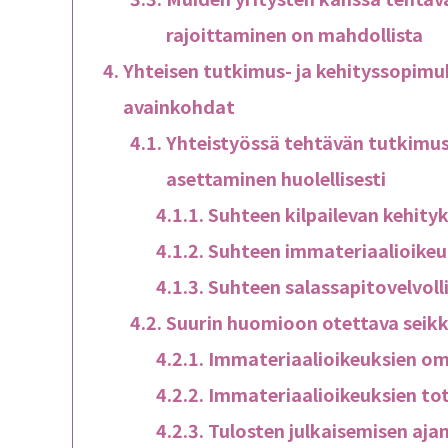
rajoittaminen on mahdollista
Yhteisen tutkimus- ja kehityssopim
avainkohdat
Yhteistyössä tehtävän tutkimus
asettaminen huolellisesti
Suhteen kilpailevan kehity
Suhteen immateriaalioikeu
Suhteen salassapitovelvoll
Suurin huomioon otettava seikka
Immateriaalioikeuksien om
Immateriaalioikeuksien tot
Tulosten julkaisemisen ajan