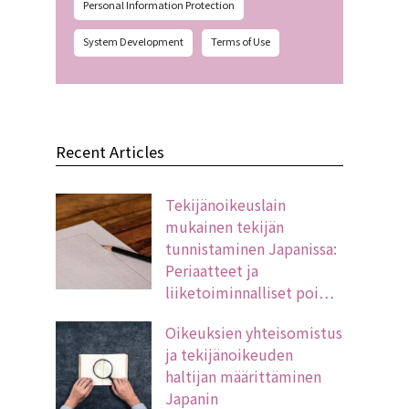
Personal Information Protection
System Development
Terms of Use
Recent Articles
Tekijänoikeuslain
mukainen tekijän
tunnistaminen Japanissa:
Periaatteet ja
liiketoiminnalliset poi…
Oikeuksien yhteisomistus
ja tekijänoikeuden
haltijan määrittäminen
Japanin