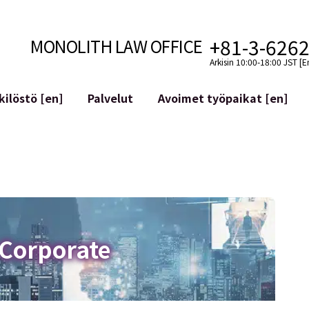
+81-3-626
MONOLITH LAW OFFICE
Arkisin 10:00-18:00 JST [E
ilöstö [en]
Palvelut
Avoimet työpaikat [en]
Internet
n]
telmäkehitys
Lakituelliset palvelut YouTuber
ehdot
Oikeudellista tukea VTubereille
aluutat ja lohkoketjut
Sosiaalisen median tilien yritys
atGPT ym.)
Maineen hallinta
kollisuus
Loukkaavan lausuman tunnista
 Corporate