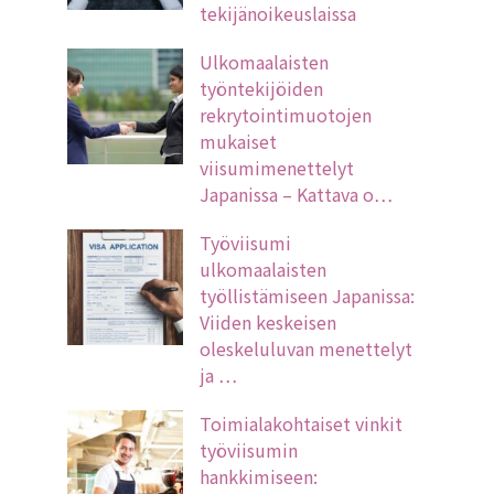
tekijänoikeuslaissa
Ulkomaalaisten
työntekijöiden
rekrytointimuotojen
mukaiset
viisumimenettelyt
Japanissa – Kattava o…
Työviisumi
ulkomaalaisten
työllistämiseen Japanissa:
Viiden keskeisen
oleskeluluvan menettelyt
ja …
Toimialakohtaiset vinkit
työviisumin
hankkimiseen: