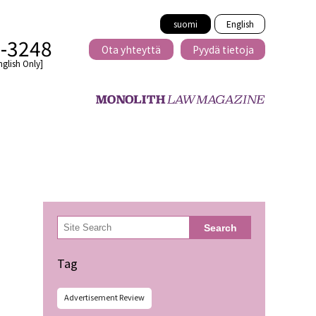
suomi
English
2-3248
Ota yhteyttä
Pyydä tietoja
nglish Only]
Rajat ylittävä
eille
kaupat
検
Search
索
minen
Tag
Advertisement Review