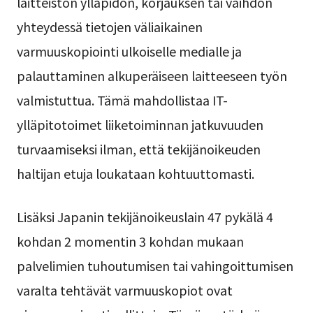
laitteiston ylläpidon, korjauksen tai vaihdon
yhteydessä tietojen väliaikainen
varmuuskopiointi ulkoiselle medialle ja
palauttaminen alkuperäiseen laitteeseen työn
valmistuttua. Tämä mahdollistaa IT-
ylläpitotoimet liiketoiminnan jatkuvuuden
turvaamiseksi ilman, että tekijänoikeuden
haltijan etuja loukataan kohtuuttomasti.
Lisäksi Japanin tekijänoikeuslain 47 pykälä 4
kohdan 2 momentin 3 kohdan mukaan
palvelimien tuhoutumisen tai vahingoittumisen
varalta tehtävät varmuuskopiot ovat