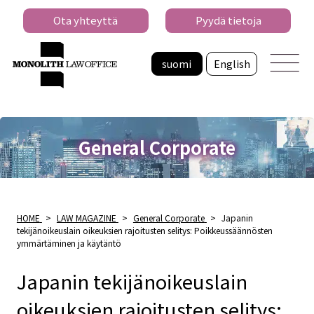
Ota yhteyttä
Pyydä tietoja
suomi
English
General Corporate
HOME
>
LAW MAGAZINE
>
General Corporate
>
Japanin
tekijänoikeuslain oikeuksien rajoitusten selitys: Poikkeussäännösten
ymmärtäminen ja käytäntö
Japanin tekijänoikeuslain
oikeuksien rajoitusten selitys: