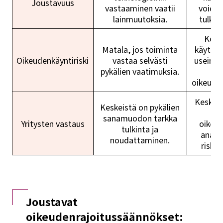
Joustavuus
vastaaminen vaatii
voidaa
lainmuutoksia.
tulkin
Kork
Matala, jos toiminta
käytön 
Oikeudenkäyntiriski
vastaa selvästi
usein k
pykälien vaatimuksia.
j
oikeuden
Keskeis
Keskeistä on pykälien
te
sanamuodon tarkka
Yritysten vastaus
oikeu
tulkinta ja
analy
noudattaminen.
riskie
Joustavat
oikeudenrajoitussäännökset: