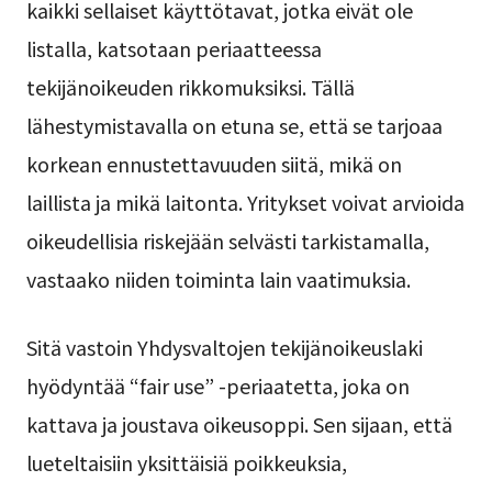
kaikki sellaiset käyttötavat, jotka eivät ole
listalla, katsotaan periaatteessa
tekijänoikeuden rikkomuksiksi. Tällä
lähestymistavalla on etuna se, että se tarjoaa
korkean ennustettavuuden siitä, mikä on
laillista ja mikä laitonta. Yritykset voivat arvioida
oikeudellisia riskejään selvästi tarkistamalla,
vastaako niiden toiminta lain vaatimuksia.
Sitä vastoin Yhdysvaltojen tekijänoikeuslaki
hyödyntää “fair use” -periaatetta, joka on
kattava ja joustava oikeusoppi. Sen sijaan, että
lueteltaisiin yksittäisiä poikkeuksia,