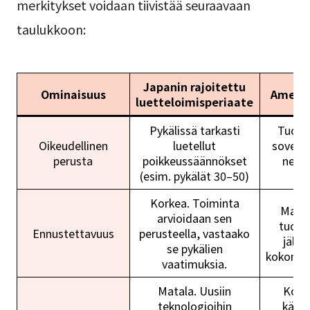
merkitykset voidaan tiivistää seuraavaan
taulukkoon:
Japanin rajoitettu
Ominaisuus
Amerik
luetteloimisperiaate
Pykälissä tarkasti
Tuomi
Oikeudellinen
luetellut
sovelt
perusta
poikkeussäännökset
neljä
(esim. pykälät 30–50)
st
Korkea. Toiminta
Matal
arvioidaan sen
tuomi
Ennustettavuus
perusteella, vastaako
jälki
se pykälien
kokonais
vaatimuksia.
Matala. Uusiin
Korke
teknologioihin
käytt