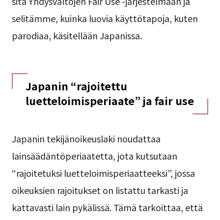
sitä Yhdysvaltojen Fair Use -järjestelmään ja
selitämme, kuinka luovia käyttötapoja, kuten
parodiaa, käsitellään Japanissa.
Japanin “rajoitettu
luetteloimisperiaate” ja fair use
Japanin tekijänoikeuslaki noudattaa
lainsäädäntöperiaatetta, jota kutsutaan
“rajoitetuksi luetteloimisperiaatteeksi”, jossa
oikeuksien rajoitukset on listattu tarkasti ja
kattavasti lain pykälissä. Tämä tarkoittaa, että