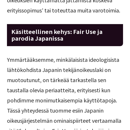
oikeuksien käyttämättä jättämistä koskeva
erityissopimus’ tai toteuttaa muita varotoimia.
Käsitteellinen kehys: Fair Use ja
parodia Japanissa
Ymmärtääksemme, minkälaisista ideologisista
lähtökohdista Japanin tekijänoikeuslaki on
muotoutunut, on tärkeää tarkastella sen
taustalla olevia periaatteita, erityisesti kun
pohdimme monimutkaisempia käyttötapoja.
Tässä yhteydessä tuomme esiin Japanin
oikeusjärjestelmän ominaispiirteet vertaamalla