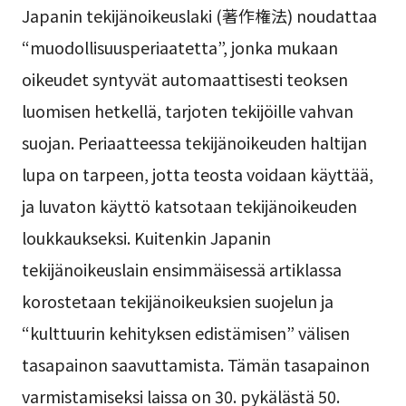
Japanin tekijänoikeuslaki (著作権法) noudattaa
“muodollisuusperiaatetta”, jonka mukaan
oikeudet syntyvät automaattisesti teoksen
luomisen hetkellä, tarjoten tekijöille vahvan
suojan. Periaatteessa tekijänoikeuden haltijan
lupa on tarpeen, jotta teosta voidaan käyttää,
ja luvaton käyttö katsotaan tekijänoikeuden
loukkaukseksi. Kuitenkin Japanin
tekijänoikeuslain ensimmäisessä artiklassa
korostetaan tekijänoikeuksien suojelun ja
“kulttuurin kehityksen edistämisen” välisen
tasapainon saavuttamista. Tämän tasapainon
varmistamiseksi laissa on 30. pykälästä 50.