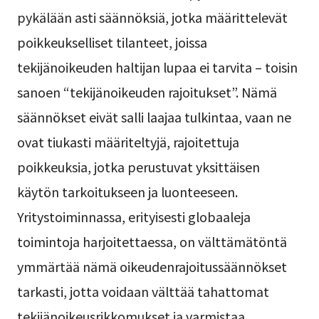
pykälään asti säännöksiä, jotka määrittelevät
poikkeukselliset tilanteet, joissa
tekijänoikeuden haltijan lupaa ei tarvita – toisin
sanoen “tekijänoikeuden rajoitukset”. Nämä
säännökset eivät salli laajaa tulkintaa, vaan ne
ovat tiukasti määriteltyjä, rajoitettuja
poikkeuksia, jotka perustuvat yksittäisen
käytön tarkoitukseen ja luonteeseen.
Yritystoiminnassa, erityisesti globaaleja
toimintoja harjoitettaessa, on välttämätöntä
ymmärtää nämä oikeudenrajoitussäännökset
tarkasti, jotta voidaan välttää tahattomat
tekijänoikeusrikkomukset ja varmistaa