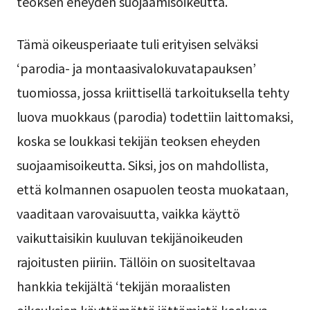
teoksen eheyden suojaamisoikeutta.
Tämä oikeusperiaate tuli erityisen selväksi
‘parodia- ja montaasivalokuvatapauksen’
tuomiossa, jossa kriittisellä tarkoituksella tehty
luova muokkaus (parodia) todettiin laittomaksi,
koska se loukkasi tekijän teoksen eheyden
suojaamisoikeutta. Siksi, jos on mahdollista,
että kolmannen osapuolen teosta muokataan,
vaaditaan varovaisuutta, vaikka käyttö
vaikuttaisikin kuuluvan tekijänoikeuden
rajoitusten piiriin. Tällöin on suositeltavaa
hankkia tekijältä ‘tekijän moraalisten