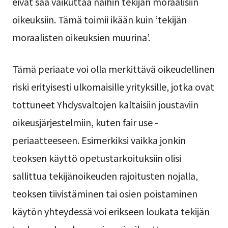
eivät saa vaikuttaa näihin tekijän moraalisiin
oikeuksiin. Tämä toimii ikään kuin ‘tekijän
moraalisten oikeuksien muurina’.
Tämä periaate voi olla merkittävä oikeudellinen
riski erityisesti ulkomaisille yrityksille, jotka ovat
tottuneet Yhdysvaltojen kaltaisiin joustaviin
oikeusjärjestelmiin, kuten fair use -
periaatteeseen. Esimerkiksi vaikka jonkin
teoksen käyttö opetustarkoituksiin olisi
sallittua tekijänoikeuden rajoitusten nojalla,
teoksen tiivistäminen tai osien poistaminen
käytön yhteydessä voi erikseen loukata tekijän