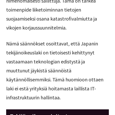
nimenomaisesti sallittuja. Tämä on tärkeä
toimenpide liiketoiminnan tietojen
suojaamiseksi osana katastrofivalmiutta ja
vikojen korjaussuunnitelmia.
Nämä säännökset osoittavat, että Japanin
tekijänoikeuslaki on tietoisesti kehittynyt
vastaamaan teknologian edistystä ja
muuttunut jäykistä säännöistä
käytännöllisemmiksi. Tämä huomioon ottaen
laki ei estä yrityksiä hoitamasta laillista IT-
infrastruktuurin hallintaa.