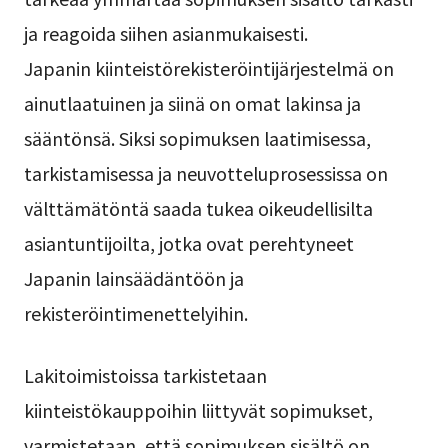
ja reagoida siihen asianmukaisesti.
Japanin kiinteistörekisteröintijärjestelmä on
ainutlaatuinen ja siinä on omat lakinsa ja
sääntönsä. Siksi sopimuksen laatimisessa,
tarkistamisessa ja neuvotteluprosessissa on
välttämätöntä saada tukea oikeudellisilta
asiantuntijoilta, jotka ovat perehtyneet
Japanin lainsäädäntöön ja
rekisteröintimenettelyihin.
Lakitoimistoissa tarkistetaan
kiinteistökauppoihin liittyvät sopimukset,
varmistetaan, että sopimuksen sisältö on