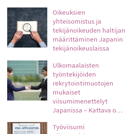
Oikeuksien
yhteisomistus ja
tekijänoikeuden haltijan
määrittäminen Japanin
tekijänoikeuslaissa
Ulkomaalaisten
työntekijöiden
rekrytointimuotojen
mukaiset
viisumimenettelyt
Japanissa – Kattava o…
Työviisumi