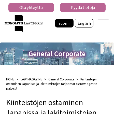
Ota yhteyttä
Pyydä tietoja
suomi
English
General Corporate
HOME
>
LAW MAGAZINE
>
General Corporate
>
Kiinteistöjen
ostaminen Japanissa ja lakitoimistojen tarjoamat escrow-agentin
palvelut
Kiinteistöjen ostaminen
Japanissa ja lakitoimistojen