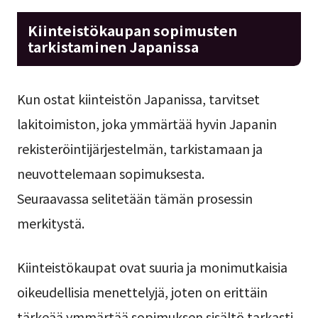
Kiinteistökaupan sopimusten
tarkistaminen Japanissa
Kun ostat kiinteistön Japanissa, tarvitset
lakitoimiston, joka ymmärtää hyvin Japanin
rekisteröintijärjestelmän, tarkistamaan ja
neuvottelemaan sopimuksesta.
Seuraavassa selitetään tämän prosessin
merkitystä.
Kiinteistökaupat ovat suuria ja monimutkaisia ​​
oikeudellisia menettelyjä, joten on erittäin
tärkeää ymmärtää sopimuksen sisältö tarkasti