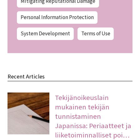
Mitigating Reputational Damage
Personal Information Protection
System Development
Terms of Use
Recent Articles
Tekijänoikeuslain
mukainen tekijän
tunnistaminen
Japanissa: Periaatteet ja
liiketoiminnalliset poi…