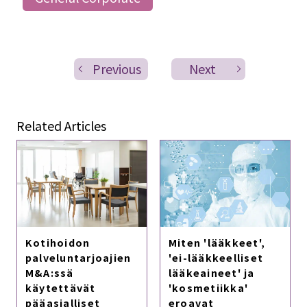
Previous
Next
Related Articles
Kotihoidon
Miten 'lääkkeet',
palveluntarjoajien
'ei-lääkkeelliset
M&A:ssä
lääkeaineet' ja
käytettävät
'kosmetiikka'
pääasialliset
eroavat