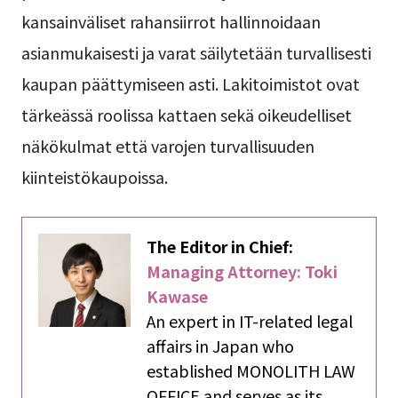
kansainväliset rahansiirrot hallinnoidaan
asianmukaisesti ja varat säilytetään turvallisesti
kaupan päättymiseen asti. Lakitoimistot ovat
tärkeässä roolissa kattaen sekä oikeudelliset
näkökulmat että varojen turvallisuuden
kiinteistökaupoissa.
The Editor in Chief:
Managing Attorney: Toki
Kawase
An expert in IT-related legal
affairs in Japan who
established MONOLITH LAW
OFFICE and serves as its