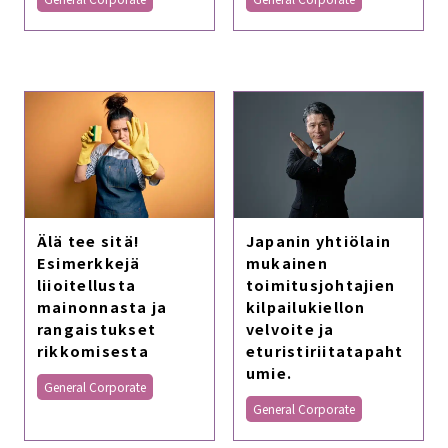
Älä tee sitä!
Japanin yhtiölain
Esimerkkejä
mukainen
liioitellusta
toimitusjohtajien
mainonnasta ja
kilpailukiellon
rangaistukset
velvoite ja
rikkomisesta
eturistiriitatapaht
umie.
General Corporate
General Corporate