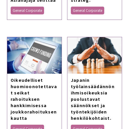
General Corporate
General Corporate
Oikeudelliset
Japanin
huomioonotettava
työlainsäädännön
t seikat
ihmisoikeuksia
rahoituksen
puolustavat
hankkimisessa
säännökset ja
joukkorahoituksen
työntekijöiden
kautta
henkilökohtaist.
General Corporate
General Corporate