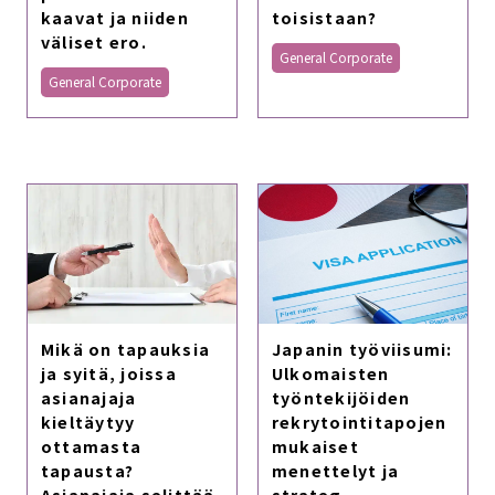
kaavat ja niiden
toisistaan?
väliset ero.
General Corporate
General Corporate
Mikä on tapauksia
Japanin työviisumi:
ja syitä, joissa
Ulkomaisten
asianajaja
työntekijöiden
kieltäytyy
rekrytointitapojen
ottamasta
mukaiset
tapausta?
menettelyt ja
Asianajaja selittää
strateg.