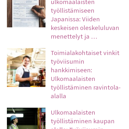
ulkomaalaisten
työllistämiseen
Japanissa: Viiden
keskeisen oleskeluluvan
menettelyt ja …
Toimialakohtaiset vinkit
työviisumin
hankkimiseen:
Ulkomaalaisten
työllistäminen ravintola-
alalla
Ulkomaalaisten
työllistäminen kaupan