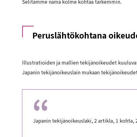
Selitämme nämä kolme kohtaa tarkemmin.
Peruslähtökohtana oikeude
Illustratioiden ja mallien tekijänoikeudet kuuluvat
Japanin tekijänoikeuslain mukaan tekijänoikeudet 
Japanin tekijänoikeuslaki, 2 artikla, 1 kohta, 