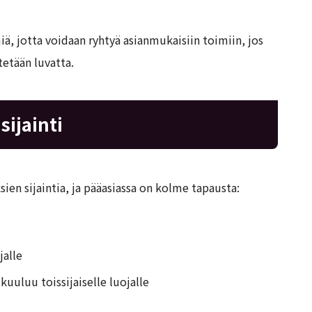
ä, jotta voidaan ryhtyä asianmukaisiin toimiin, jos
tetään luvatta.
sijainti
en sijaintia, ja pääasiassa on kolme tapausta:
jalle
uuluu toissijaiselle luojalle