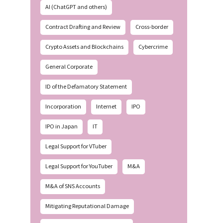
AI (ChatGPT and others)
Contract Drafting and Review
Cross-border
Crypto Assets and Blockchains
Cybercrime
General Corporate
ID of the Defamatory Statement
Incorporation
Internet
IPO
IPO in Japan
IT
Legal Support for VTuber
Legal Support for YouTuber
M&A
M&A of SNS Accounts
Mitigating Reputational Damage