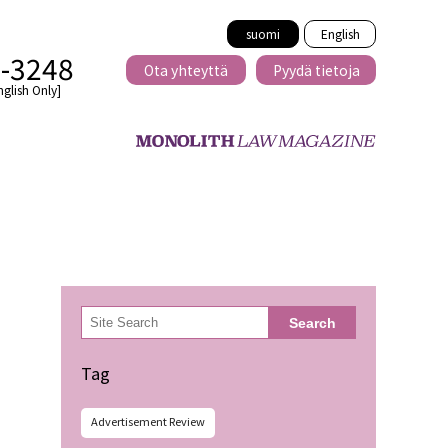
suomi
English
2-3248
Ota yhteyttä
Pyydä tietoja
nglish Only]
Rajat ylittävä
eille
kaupat
検
Search
索
minen
Tag
Advertisement Review