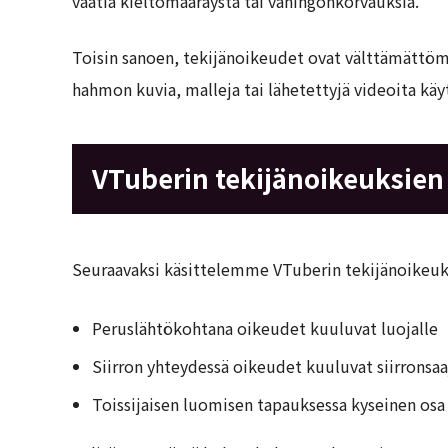
vaatia kieltomääräystä tai vahingonkorvauksia.
Toisin sanoen, tekijänoikeudet ovat välttämättömi
hahmon kuvia, malleja tai lähetettyjä videoita käy
VTuberin tekijänoikeuksien 
Seuraavaksi käsittelemme VTuberin tekijänoikeuksi
Peruslähtökohtana oikeudet kuuluvat luojalle
Siirron yhteydessä oikeudet kuuluvat siirronsaa
Toissijaisen luomisen tapauksessa kyseinen osa k