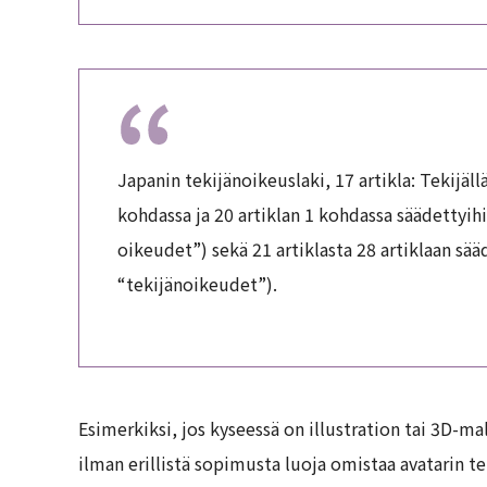
Japanin tekijänoikeuslaki, 17 artikla: Tekijäll
kohdassa ja 20 artiklan 1 kohdassa säädettyih
oikeudet”) sekä 21 artiklasta 28 artiklaan sä
“tekijänoikeudet”).
Esimerkiksi, jos kyseessä on illustration tai 3D-mal
ilman erillistä sopimusta luoja omistaa avatarin t