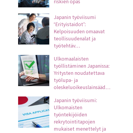
riskien opas
Japanin työviisumi
‘Erityistaidot’:
Kelpoisuuden omaavat
teollisuudenalat ja
työtehtäv…
Ulkomaalaisten
työllistäminen Japanissa:
Yritysten noudatettava
työlupa- ja
oleskeluoikeuslainsääd…
Japanin työviisumi:
Ulkomaisten
työntekijöiden
rekrytointitapojen
mukaiset menettelyt ja