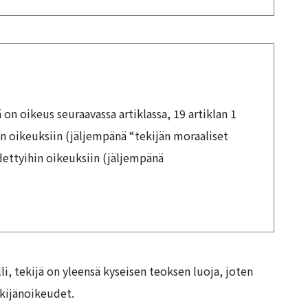
ä on oikeus seuraavassa artiklassa, 19 artiklan 1
in oikeuksiin (jäljempänä “tekijän moraaliset
ädettyihin oikeuksiin (jäljempänä
li, tekijä on yleensä kyseisen teoksen luoja, joten
ekijänoikeudet.