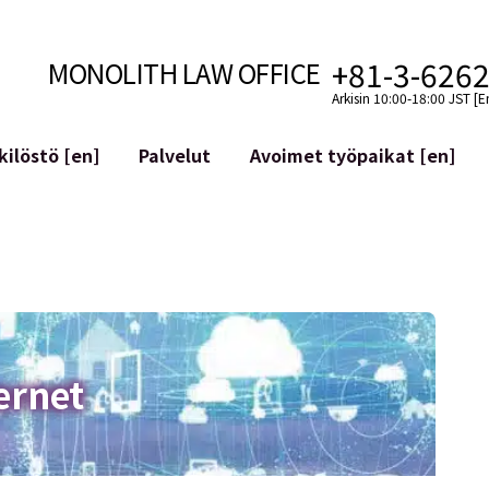
+81-3-626
MONOLITH LAW OFFICE
Arkisin 10:00-18:00 JST [E
ilöstö [en]
Palvelut
Avoimet työpaikat [en]
Internet
n]
telmäkehitys
Lakituelliset palvelut YouTuber
ehdot
Oikeudellista tukea VTubereille
aluutat ja lohkoketjut
Sosiaalisen median tilien yritys
atGPT ym.)
Maineen hallinta
kollisuus
Loukkaavan lausuman tunnista
ernet