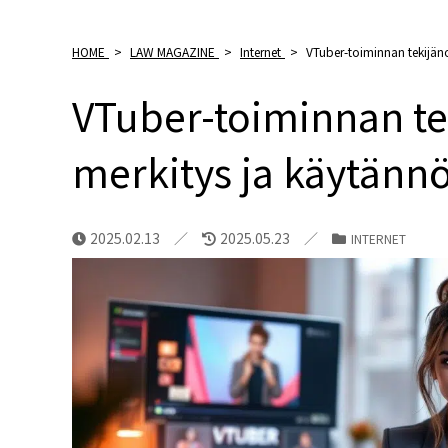
HOME
>
LAW MAGAZINE
>
Internet
>
VTuber-toiminnan tekijän
VTuber-toiminnan te
merkitys ja käytänn
2025.02.13
2025.05.23
INTERNET