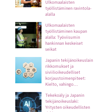
Ulkomaalaisten
työllistäminen ravintola-
alalla
Ulkomaalaisten
työllistäminen kaupan
alalla: Työviisumin
hankinnan keskeiset
seikat
Japanin tekijänoikeuslain
rikkomukset ja
siviilioikeudelliset
korjaustoimenpiteet:
Kielto, vahingo…
Tekekoäly ja Japanin
tekijänoikeuslaki:
Yritysten oikeudellisten