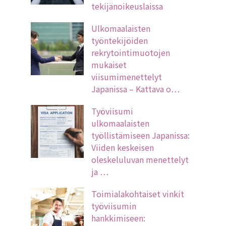
tekijänoikeuslaissa
Ulkomaalaisten
työntekijöiden
rekrytointimuotojen
mukaiset
viisumimenettelyt
Japanissa – Kattava o…
Työviisumi
ulkomaalaisten
työllistämiseen Japanissa:
Viiden keskeisen
oleskeluluvan menettelyt
ja …
Toimialakohtaiset vinkit
työviisumin
hankkimiseen: