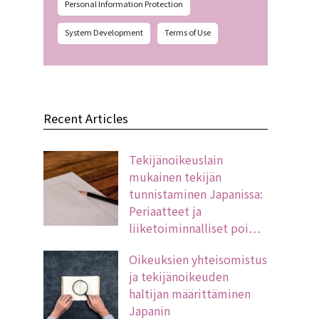
Personal Information Protection
System Development
Terms of Use
Recent Articles
Tekijänoikeuslain
mukainen tekijän
tunnistaminen Japanissa:
Periaatteet ja
liiketoiminnalliset poi…
Oikeuksien yhteisomistus
ja tekijänoikeuden
haltijan määrittäminen
Japanin