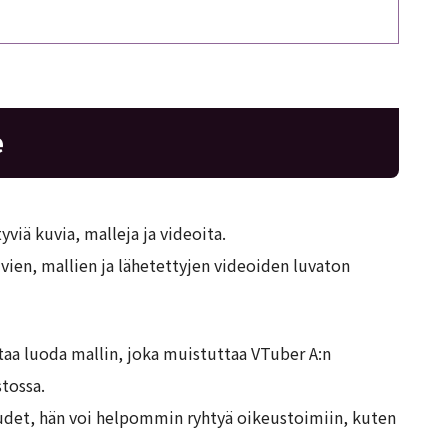
e
viä kuvia, malleja ja videoita.
ien, mallien ja lähetettyjen videoiden luvaton
taa luoda mallin, joka muistuttaa VTuber A:n
stossa.
eudet, hän voi helpommin ryhtyä oikeustoimiin, kuten