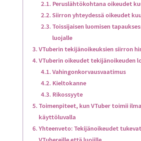
Peruslähtökohtana oikeudet kuu
Siirron yhteydessä oikeudet kuu
Toissijaisen luomisen tapauksess
luojalle
VTuberin tekijänoikeuksien siirron h
VTuberin oikeudet tekijänoikeuden 
Vahingonkorvausvaatimus
Kieltokanne
Rikossyyte
Toimenpiteet, kun VTuber toimii ilman
käyttöluvalla
Yhteenveto: Tekijänoikeudet tukevat
VTubereille että luojille