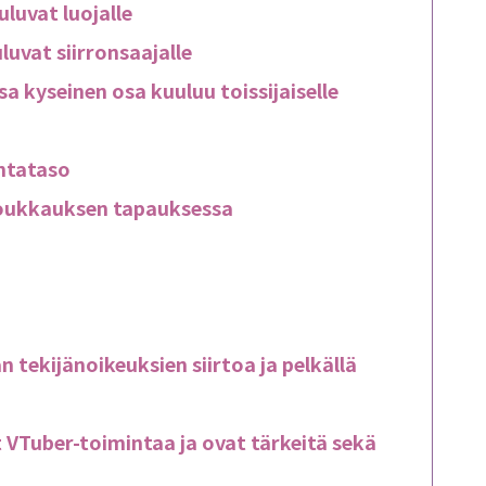
luvat luojalle
luvat siirronsaajalle
a kyseinen osa kuuluu toissijaiselle
intataso
loukkauksen tapauksessa
 tekijänoikeuksien siirtoa ja pelkällä
 VTuber-toimintaa ja ovat tärkeitä sekä