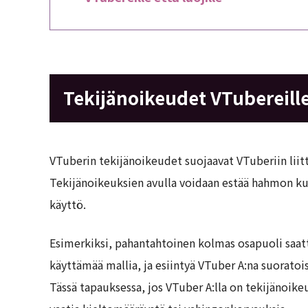
Tekijänoikeudet VTubereill
VTuberin tekijänoikeudet suojaavat VTuberiin liitty
Tekijänoikeuksien avulla voidaan estää hahmon kuv
käyttö.
Esimerkiksi, pahantahtoinen kolmas osapuoli saat
käyttämää mallia, ja esiintyä VTuber A:na suoratoi
Tässä tapauksessa, jos VTuber A:lla on tekijänoik