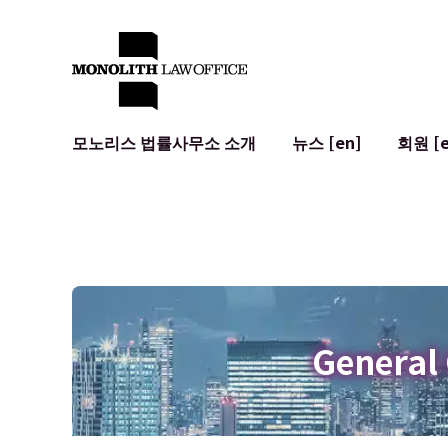
모노리스 법률사무소 소개
뉴스 [en]
회원 [e
대표 변호사의 인사말
일반 기업 법무
IT
사회적 영향 및 커뮤니티 참여 [en]
계약서 작성 및 검토
시스템 개발
글로벌 네트워크 [en]
M&A
이용 약관
오시는 길
일본의 IPO
암호화폐와 
개인정보 보호
AI (ChatGP
광고 리뷰
사이버 범죄
General