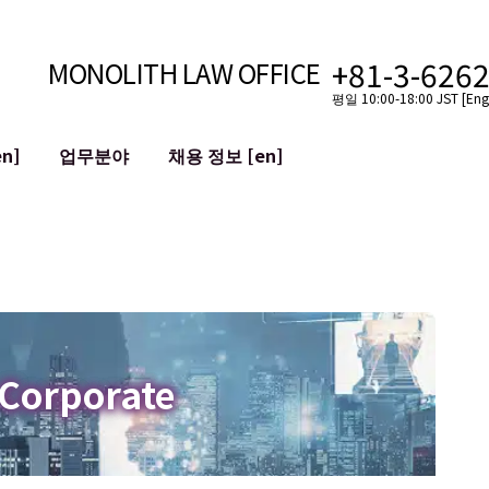
+81-3-626
MONOLITH LAW OFFICE
평일 10:00-18:00 JST [Engl
n]
업무분야
채용 정보 [en]
인터넷
국경
유튜버를 위한 법률 지원
VTuber를 위한 법률 지원
블록체인
SNS 계정의 M&A
T 등)
평판 손상 완화
명예훼손 발언의 ID
 Corporate