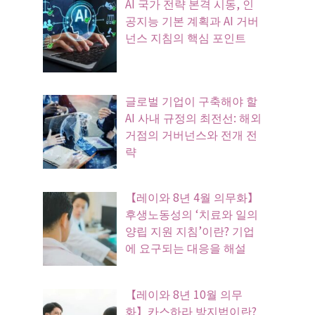
AI 국가 전략 본격 시동, 인
공지능 기본 계획과 AI 거버
넌스 지침의 핵심 포인트
글로벌 기업이 구축해야 할
AI 사내 규정의 최전선: 해외
거점의 거버넌스와 전개 전
략
【레이와 8년 4월 의무화】
후생노동성의 ‘치료와 일의
양립 지원 지침’이란? 기업
에 요구되는 대응을 해설
【레이와 8년 10월 의무
화】카스하라 방지법이란?