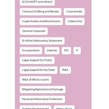
AI (ChatGPT and others)
Contract Drafting and Review
Cross-border
Crypto Assets and Blockchains
Cybercrime
General Corporate
ID of the Defamatory Statement
Incorporation
Internet
IPO
IT
Legal Support for VTuber
Legal Support for YouTuber
M&A
M&A of SNS Accounts
Mitigating Reputational Damage
Personal Information Protection
System Development
Terms of Use