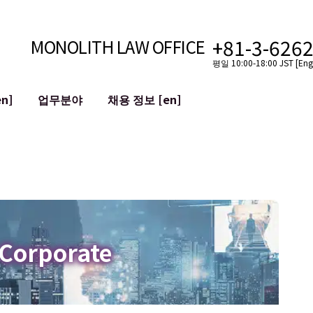
+81-3-626
MONOLITH LAW OFFICE
평일 10:00-18:00 JST [Engl
n]
업무분야
채용 정보 [en]
인터넷
국경
유튜버를 위한 법률 지원
VTuber를 위한 법률 지원
블록체인
SNS 계정의 M&A
T 등)
평판 손상 완화
명예훼손 발언의 ID
 Corporate