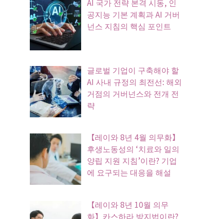
AI 국가 전략 본격 시동, 인
공지능 기본 계획과 AI 거버
넌스 지침의 핵심 포인트
글로벌 기업이 구축해야 할
AI 사내 규정의 최전선: 해외
거점의 거버넌스와 전개 전
략
【레이와 8년 4월 의무화】
후생노동성의 ‘치료와 일의
양립 지원 지침’이란? 기업
에 요구되는 대응을 해설
【레이와 8년 10월 의무
화】카스하라 방지법이란?