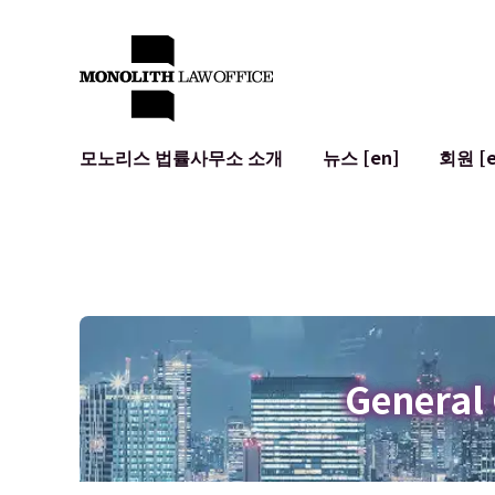
모노리스 법률사무소 소개
뉴스 [en]
회원 [e
대표 변호사의 인사말
일반 기업 법무
IT
사회적 영향 및 커뮤니티 참여 [en]
계약서 작성 및 검토
시스템 개발
글로벌 네트워크 [en]
M&A
이용 약관
오시는 길
일본의 IPO
암호화폐와 
개인정보 보호
AI (ChatGP
광고 리뷰
사이버 범죄
General