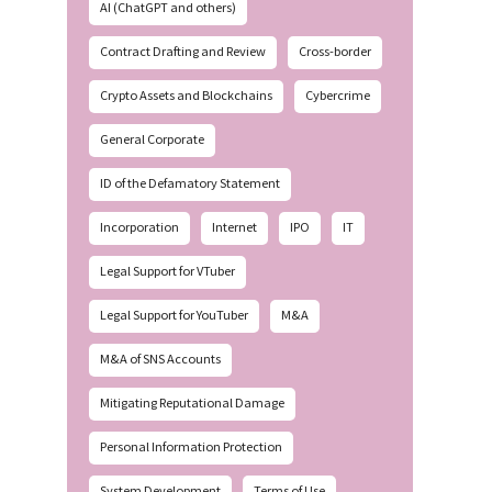
AI (ChatGPT and others)
Contract Drafting and Review
Cross-border
Crypto Assets and Blockchains
Cybercrime
General Corporate
ID of the Defamatory Statement
Incorporation
Internet
IPO
IT
Legal Support for VTuber
Legal Support for YouTuber
M&A
M&A of SNS Accounts
Mitigating Reputational Damage
Personal Information Protection
System Development
Terms of Use