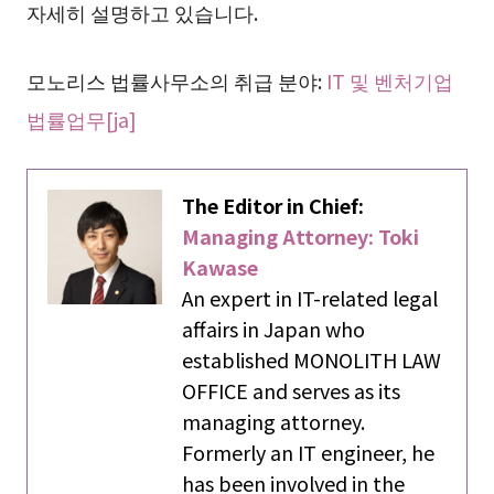
자세히 설명하고 있습니다.
모노리스 법률사무소의 취급 분야:
IT 및 벤처기업
법률업무[ja]
The Editor in Chief:
Managing Attorney: Toki
Kawase
An expert in IT-related legal
affairs in Japan who
established MONOLITH LAW
OFFICE and serves as its
managing attorney.
Formerly an IT engineer, he
has been involved in the