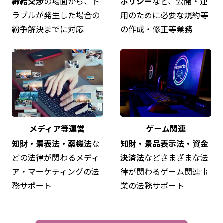
締結交渉
の場面から、ト
ポリシー
など、公開・運
ラブルが発生した場合の
用のために必要な規約等
紛争解決までに対応
の作成・修正等業務
メディア等運営
ゲーム関連
知財・景表法・薬機法
な
知財・景品表示法・資金
どの法律が関わるメディ
決済法
などさまざまな法
ア・マーケティングの法
律が関わるゲーム関連事
務サポート
業の法務サポート