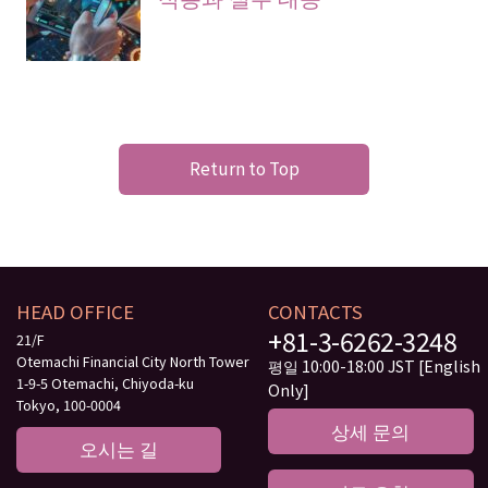
Return to Top
HEAD OFFICE
CONTACTS
+81-3-6262-3248
21/F
Otemachi Financial City North Tower
평일 10:00-18:00 JST [English
1-9-5 Otemachi, Chiyoda-ku
Only]
Tokyo, 100-0004
상세 문의
오시는 길