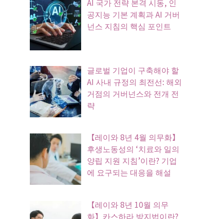
AI 국가 전략 본격 시동, 인
공지능 기본 계획과 AI 거버
넌스 지침의 핵심 포인트
글로벌 기업이 구축해야 할
AI 사내 규정의 최전선: 해외
거점의 거버넌스와 전개 전
략
【레이와 8년 4월 의무화】
후생노동성의 ‘치료와 일의
양립 지원 지침’이란? 기업
에 요구되는 대응을 해설
【레이와 8년 10월 의무
화】카스하라 방지법이란?