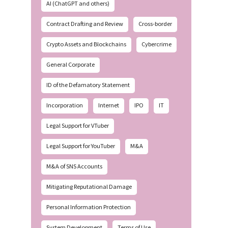
AI (ChatGPT and others)
Contract Drafting and Review
Cross-border
Crypto Assets and Blockchains
Cybercrime
General Corporate
ID of the Defamatory Statement
Incorporation
Internet
IPO
IT
Legal Support for VTuber
Legal Support for YouTuber
M&A
M&A of SNS Accounts
Mitigating Reputational Damage
Personal Information Protection
System Development
Terms of Use