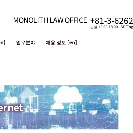
+81-3-626
MONOLITH LAW OFFICE
평일 10:00-18:00 JST [Engl
n]
업무분야
채용 정보 [en]
인터넷
국경
유튜버를 위한 법률 지원
VTuber를 위한 법률 지원
블록체인
SNS 계정의 M&A
T 등)
평판 손상 완화
명예훼손 발언의 ID
ernet