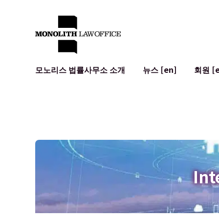
모노리스 법률사무소 소개
뉴스 [en]
회원 [e
대표 변호사의 인사말
일반 기업 법무
IT
사회적 영향 및 커뮤니티 참여 [en]
계약서 작성 및 검토
시스템 개발
글로벌 네트워크 [en]
M&A
이용 약관
오시는 길
일본의 IPO
암호화폐와 
개인정보 보호
AI (ChatGP
광고 리뷰
사이버 범죄
Int