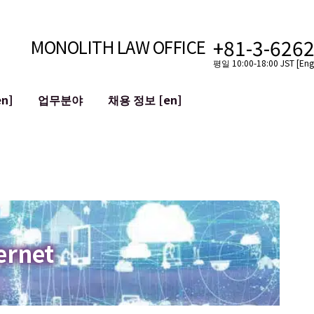
+81-3-626
MONOLITH LAW OFFICE
평일 10:00-18:00 JST [Engl
n]
업무분야
채용 정보 [en]
인터넷
국경
유튜버를 위한 법률 지원
VTuber를 위한 법률 지원
블록체인
SNS 계정의 M&A
T 등)
평판 손상 완화
명예훼손 발언의 ID
ernet