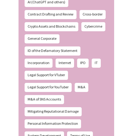
AI (ChatGPT and others)
Contract Drafting and Review
Cross-border
Crypto Assets and Blockchains
Cybercrime
General Corporate
ID of the Defamatory Statement
Incorporation
Internet
IPO
IT
Legal Support for VTuber
Legal Support for YouTuber
M&A
M&A of SNS Accounts
Mitigating Reputational Damage
Personal Information Protection
System Development
Terms of Use