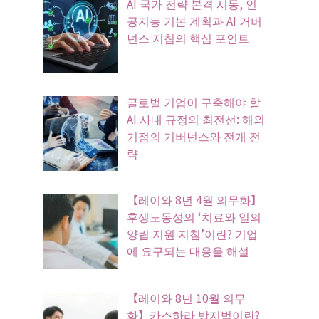
AI 국가 전략 본격 시동, 인
공지능 기본 계획과 AI 거버
넌스 지침의 핵심 포인트
글로벌 기업이 구축해야 할
AI 사내 규정의 최전선: 해외
거점의 거버넌스와 전개 전
략
【레이와 8년 4월 의무화】
후생노동성의 ‘치료와 일의
양립 지원 지침’이란? 기업
에 요구되는 대응을 해설
【레이와 8년 10월 의무
화】카스하라 방지법이란?