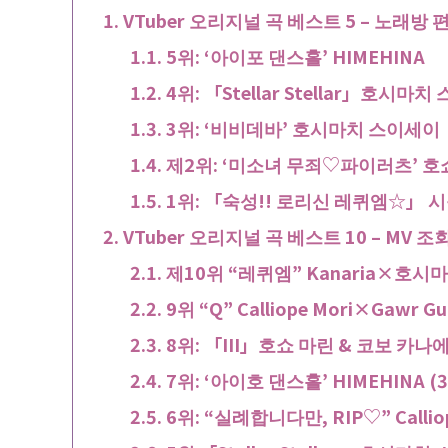
VTuber 오리지널 곡 베스트 5 – 노래방 편
5위: ‘아이포 댄스홀’ HIMEHINA
4위: 「Stellar Stellar」호시마
3위: ‘비비데바’ 호시마치 스이세이
제2위: ‘미소녀 무죄♡파이러츠’ 호
1위: 「숙성!! 로리신 레퀴엠☆」 
VTuber 오리지널 곡 베스트 10 – MV 조
제10위 “레퀴엠” Kanaria×호시마
9위 “Q” Calliope Mori×Gawr G
8위: 「III」호쇼 마린 & 코보 카나에
7위: ‘아이호 댄스홀’ HIMEHINA (
6위: “실례합니다만, RIP♡” Calliop