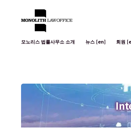
모노리스 법률사무소 소개
뉴스 [en]
회원 [e
대표 변호사의 인사말
일반 기업 법무
IT
사회적 영향 및 커뮤니티 참여 [en]
계약서 작성 및 검토
시스템 개발
글로벌 네트워크 [en]
M&A
이용 약관
오시는 길
일본의 IPO
암호화폐와 
개인정보 보호
AI (ChatGP
광고 리뷰
사이버 범죄
Int