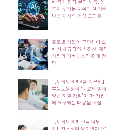
AI 국가 전략 본격 시동, 인
공지능 기본 계획과 AI 거버
넌스 지침의 핵심 포인트
글로벌 기업이 구축해야 할
AI 사내 규정의 최전선: 해외
거점의 거버넌스와 전개 전
략
【레이와 8년 4월 의무화】
후생노동성의 ‘치료와 일의
양립 지원 지침’이란? 기업
에 요구되는 대응을 해설
【레이와 8년 10월 의무
화】카스하라 방지법이란?