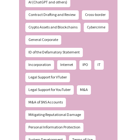
AI (ChatGPT and others)
Contract Drafting and Review
Cross-border
Crypto Assets and Blockchains
Cybercrime
General Corporate
ID of the Defamatory Statement
Incorporation
Internet
IPO
IT
Legal Support for VTuber
Legal Support for YouTuber
M&A
M&A of SNS Accounts
Mitigating Reputational Damage
Personal Information Protection
System Development
Terms of Use