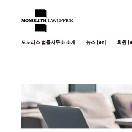
모노리스 법률사무소 소개
뉴스 [en]
회원 [e
대표 변호사의 인사말
일반 기업 법무
IT
사회적 영향 및 커뮤니티 참여 [en]
계약서 작성 및 검토
시스템 개발
글로벌 네트워크 [en]
M&A
이용 약관
오시는 길
일본의 IPO
암호화폐와 
개인정보 보호
AI (ChatGP
광고 리뷰
사이버 범죄