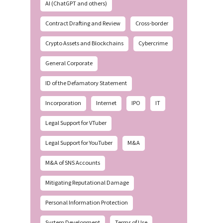
AI (ChatGPT and others)
Contract Drafting and Review
Cross-border
Crypto Assets and Blockchains
Cybercrime
General Corporate
ID of the Defamatory Statement
Incorporation
Internet
IPO
IT
Legal Support for VTuber
Legal Support for YouTuber
M&A
M&A of SNS Accounts
Mitigating Reputational Damage
Personal Information Protection
System Development
Terms of Use