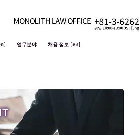
+81-3-626
MONOLITH LAW OFFICE
평일 10:00-18:00 JST [Engl
n]
업무분야
채용 정보 [en]
인터넷
국경
유튜버를 위한 법률 지원
VTuber를 위한 법률 지원
블록체인
SNS 계정의 M&A
T 등)
평판 손상 완화
명예훼손 발언의 ID
IT