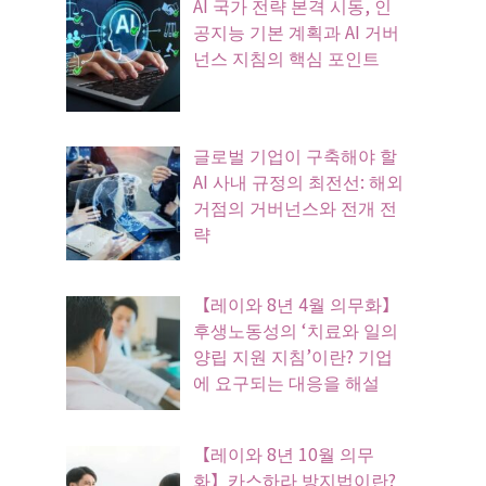
AI 국가 전략 본격 시동, 인
공지능 기본 계획과 AI 거버
넌스 지침의 핵심 포인트
글로벌 기업이 구축해야 할
AI 사내 규정의 최전선: 해외
거점의 거버넌스와 전개 전
략
【레이와 8년 4월 의무화】
후생노동성의 ‘치료와 일의
양립 지원 지침’이란? 기업
에 요구되는 대응을 해설
【레이와 8년 10월 의무
화】카스하라 방지법이란?