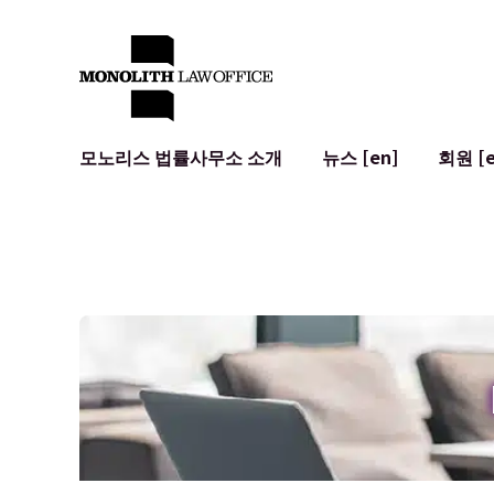
모노리스 법률사무소 소개
뉴스 [en]
회원 [e
대표 변호사의 인사말
일반 기업 법무
IT
사회적 영향 및 커뮤니티 참여 [en]
계약서 작성 및 검토
시스템 개발
글로벌 네트워크 [en]
M&A
이용 약관
오시는 길
일본의 IPO
암호화폐와 
개인정보 보호
AI (ChatGP
광고 리뷰
사이버 범죄