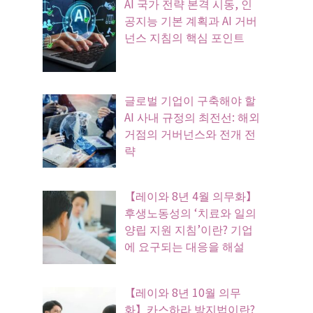
AI 국가 전략 본격 시동, 인
공지능 기본 계획과 AI 거버
넌스 지침의 핵심 포인트
글로벌 기업이 구축해야 할
AI 사내 규정의 최전선: 해외
거점의 거버넌스와 전개 전
략
【레이와 8년 4월 의무화】
후생노동성의 ‘치료와 일의
양립 지원 지침’이란? 기업
에 요구되는 대응을 해설
【레이와 8년 10월 의무
화】카스하라 방지법이란?