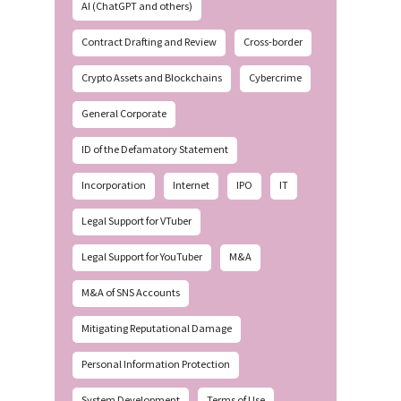
AI (ChatGPT and others)
Contract Drafting and Review
Cross-border
Crypto Assets and Blockchains
Cybercrime
General Corporate
ID of the Defamatory Statement
Incorporation
Internet
IPO
IT
Legal Support for VTuber
Legal Support for YouTuber
M&A
M&A of SNS Accounts
Mitigating Reputational Damage
Personal Information Protection
System Development
Terms of Use