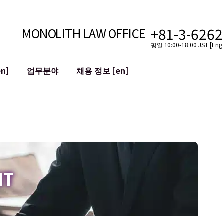
+81-3-626
MONOLITH LAW OFFICE
평일 10:00-18:00 JST [Engl
n]
업무분야
채용 정보 [en]
인터넷
국경
유튜버를 위한 법률 지원
VTuber를 위한 법률 지원
블록체인
SNS 계정의 M&A
T 등)
평판 손상 완화
명예훼손 발언의 ID
IT