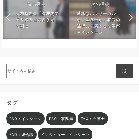
前の投稿
次の投稿
所内勉強会『論理的文
就職はパラリーガル
章＆報告書の書き方』
か、法務部か。将来の
の開催
選択に思案する法学部
生インターン
タグ
FAQ：インターン
FAQ：事務局
FAQ：弁護士
FAQ：総合職
インタビュー：インターン