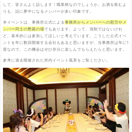
して、皆さんよく話します！職業柄なのでしょうか。お酒を飲むよ
りも、話に夢中になるメンバーが多い印象です。
本イベントは、事務所公式による
事務所からメンバーへの慰労やメ
ンバー同士の懇親の場
でもあります。よって、強制ではないけれ
ど、基本的には参加してほしいと考えています。こうした公式イベ
ントを年に数回開催する会社もあると思いますが、当事務所は年に1
度なので、この機会はぜひ存分に楽しんでもらえたらと思います。
参考に過去開催された所内イベント風景をご覧ください。