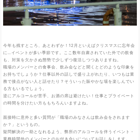
今年も残すところ、あとわずか！12月といえばクリスマスに忘年会
に…イベントが多い季節です。ここ数年自粛されていた外での飲食
も、対策を欠かさぬ態勢で少しずつ復活しつつありますね。
職場のメンバーとの食事会、飲み会などと聞くとどのような印象を
お持ちでしょうか？仕事以外の話しで盛り上がれたり、いつもは業
務で接点がない人と話せたり？そういった賑やかな場を楽しんでい
る方もいるでしょう。
逆にアルコールが苦手、お酒の席は避けたい！仕事とプライベート
の時間を分けたい方ももちろんいますよね。
面接時に意外と多い質問が「職場のみなさんは飲み会をされます
か？」というもの。
疑問解決の一助となれるよう、弊所のアルコールを伴うイベント・
業務時間外のメンバーとのお付き合いについてお話しをします。