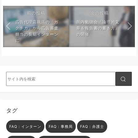
前の投稿
次の投稿
広告代理店就活の「ガ
所内勉強会『論理的文
クチカ」から広告審査
章＆報告書の書き方』
担当の長期インターン
の開催
に
タグ
FAQ：インターン
FAQ：事務局
FAQ：弁護士