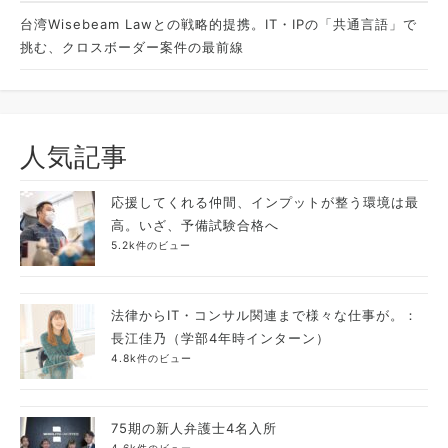
台湾Wisebeam Lawとの戦略的提携。IT・IPの「共通言語」で
挑む、クロスボーダー案件の最前線
人気記事
応援してくれる仲間、インプットが整う環境は最
高。いざ、予備試験合格へ
5.2k件のビュー
法律からIT・コンサル関連まで様々な仕事が。：
長江佳乃（学部4年時インターン）
4.8k件のビュー
75期の新人弁護士4名入所