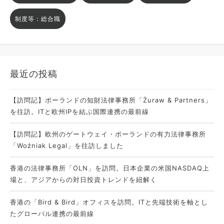
制度等：総合職
最近の投稿
【訪問記】ポーランドの知財法律事務所「Żuraw & Partners」
を往訪。ITと欧州IPを結ぶ国際連携の最前線
【訪問記】欧州のゲートウェイ・ポーランドの有力法律事務所
「Woźniak Legal」を往訪しました
香港の法律事務所「OLN」を訪問。日本企業の米国NASDAQ上
場と、アジアからの対日投資トレンドを紐解く
香港の「Bird & Bird」オフィスを訪問。ITと先端技術を軸とし
たグローバル連携の最前線