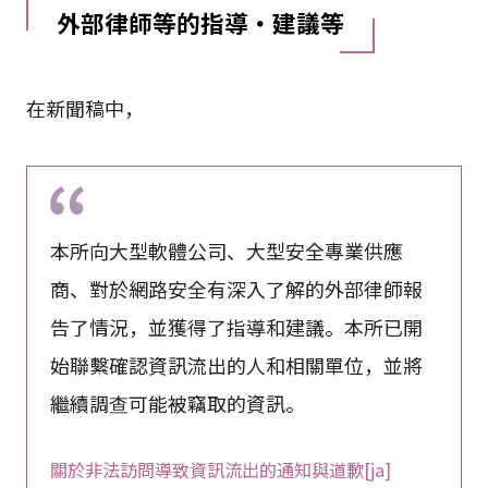
外部律師等的指導・建議等
在新聞稿中，
本所向大型軟體公司、大型安全專業供應
商、對於網路安全有深入了解的外部律師報
告了情況，並獲得了指導和建議。本所已開
始聯繫確認資訊流出的人和相關單位，並將
繼續調查可能被竊取的資訊。
關於非法訪問導致資訊流出的通知與道歉[ja]